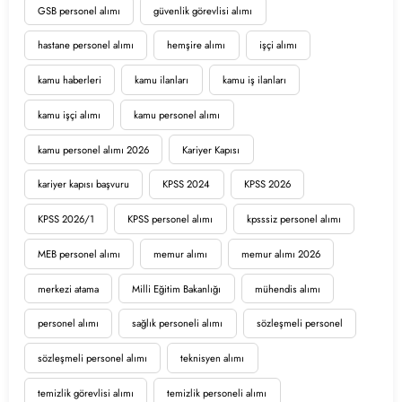
GSB personel alımı
güvenlik görevlisi alımı
hastane personel alımı
hemşire alımı
işçi alımı
kamu haberleri
kamu ilanları
kamu iş ilanları
kamu işçi alımı
kamu personel alımı
kamu personel alımı 2026
Kariyer Kapısı
kariyer kapısı başvuru
KPSS 2024
KPSS 2026
KPSS 2026/1
KPSS personel alımı
kpsssiz personel alımı
MEB personel alımı
memur alımı
memur alımı 2026
merkezi atama
Milli Eğitim Bakanlığı
mühendis alımı
personel alımı
sağlık personeli alımı
sözleşmeli personel
sözleşmeli personel alımı
teknisyen alımı
temizlik görevlisi alımı
temizlik personeli alımı