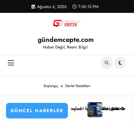
İçeriğe
Ağustos 6, 2026
7:06:13 PM
atla
gündemcepte.com
Haber Değil, Resmi Bilgi!
Başlangıç
Devlet Destekleri
Detayları
tanesi Personel Alımı Başladı! İşte Kadrolar, Şehirler ve Başvuru Deta
Eskişehir Osmangazi Üniversit
GÜNCEL HABERLER