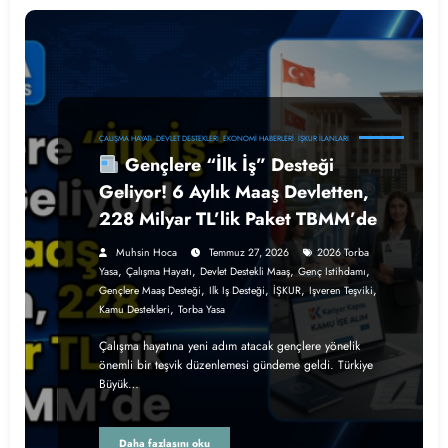
ÇALIŞMA HAYATI
DEVLET DESTEKLERI
EKONOMI HABERLERI
İŞKUR İLANLARI
Gençlere “İlk İş” Desteği
Geliyor! 6 Aylık Maaş Devletten,
228 Milyar TL’lik Paket TBMM’de
Muhsin Hoca
Temmuz 27, 2026
2026 Torba
,
,
,
,
Yasa
Çalışma Hayatı
Devlet Destekli Maaş
Genç Istihdamı
,
,
,
,
Gençlere Maaş Desteği
Ilk Iş Desteği
İŞKUR
Işveren Teşviki
,
Kamu Destekleri
Torba Yasa
Çalışma hayatına yeni adım atacak gençlere yönelik
önemli bir teşvik düzenlemesi gündeme geldi. Türkiye
Büyük…
Daha fazlasını oku