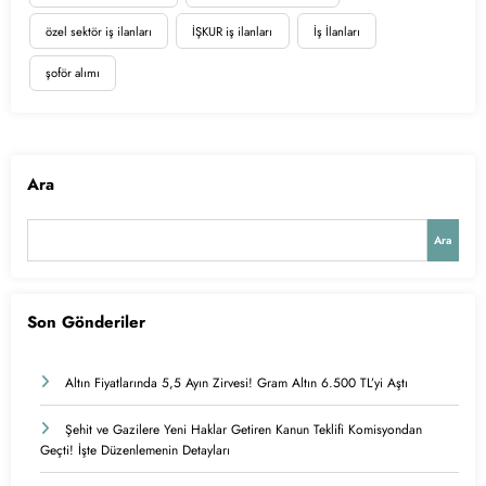
özel sektör iş ilanları
İŞKUR iş ilanları
İş İlanları
şoför alımı
Ara
Ara
Son Gönderiler
Altın Fiyatlarında 5,5 Ayın Zirvesi! Gram Altın 6.500 TL’yi Aştı
Şehit ve Gazilere Yeni Haklar Getiren Kanun Teklifi Komisyondan
Geçti! İşte Düzenlemenin Detayları