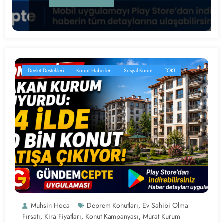
Devlet Destekleri
Konut Haberleri
Sosyal Konut
TOKİ
Muhsin Hoca
Deprem Konutları
Ev Sahibi Olma
,
Fırsatı
Kira Fiyatları
Konut Kampanyası
Murat Kurum
,
,
,