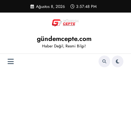
İçeriğe
Ağustos 8, 2026
3:57:50 PM
atla
gündemcepte.com
Haber Değil, Resmi Bilgi!