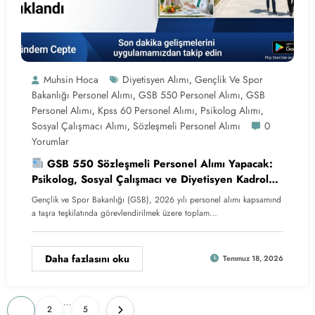
Muhsin Hoca
Diyetisyen Alımı
Gençlik Ve Spor
,
Bakanlığı Personel Alımı
GSB 550 Personel Alımı
GSB
,
,
Personel Alımı
Kpss 60 Personel Alımı
Psikolog Alımı
,
,
,
Sosyal Çalışmacı Alımı
Sözleşmeli Personel Alımı
0
,
Yorumlar
GSB 550 Sözleşmeli Personel Alımı Yapacak:
Psikolog, Sosyal Çalışmacı ve Diyetisyen Kadroları
Açıklandı
Gençlik ve Spor Bakanlığı (GSB), 2026 yılı personel alımı kapsamınd
a taşra teşkilatında görevlendirilmek üzere toplam…
Daha fazlasını oku
Temmuz 18, 2026
Yazı
…
1
2
5