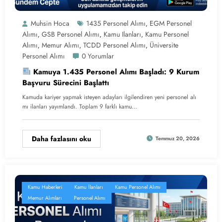
Muhsin Hoca
1435 Personel Alımı
EGM Personel
,
Alımı
GSB Personel Alımı
Kamu Ilanları
Kamu Personel
,
,
,
Alımı
Memur Alımı
TCDD Personel Alımı
Üniversite
,
,
,
Personel Alımı
0 Yorumlar
Kamuya 1.435 Personel Alımı Başladı: 9 Kurum
Başvuru Sürecini Başlattı
Kamuda kariyer yapmak isteyen adayları ilgilendiren yeni personel alı
mı ilanları yayımlandı. Toplam 9 farklı kamu…
Daha fazlasını oku
Temmuz 20, 2026
Kamu Haberleri
Kamu İlanları
Kamu Personel Alımı
Memur Alımları
Personel Alımı