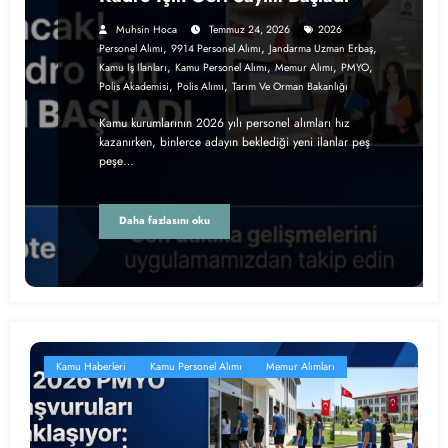
Muhsin Hoca
Temmuz 24, 2026
2026
,
,
,
Personel Alımı
9914 Personel Alımı
Jandarma Uzman Erbaş
,
,
,
,
Kamu Iş Ilanları
Kamu Personel Alımı
Memur Alımı
PMYO
,
,
Polis Akademisi
Polis Alımı
Tarım Ve Orman Bakanlığı
Kamu kurumlarının 2026 yılı personel alımları hız
kazanırken, binlerce adayın beklediği yeni ilanlar peş
peşe…
Daha fazlasını oku
Kamu Haberleri
Kamu Personel Alımı
Memur Alımları