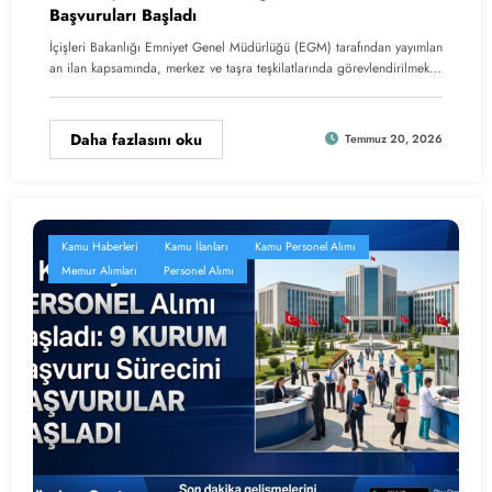
Başvuruları Başladı
İçişleri Bakanlığı Emniyet Genel Müdürlüğü (EGM) tarafından yayımlan
an ilan kapsamında, merkez ve taşra teşkilatlarında görevlendirilmek…
Daha fazlasını oku
Temmuz 20, 2026
Kamu Haberleri
Kamu İlanları
Kamu Personel Alımı
Memur Alımları
Personel Alımı