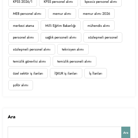
KPSS 2026/1
KPSS personel alımı
kpsssiz personel alımı
MEB personel alımı
memur alımı
memur alımı 2026
merkezi atama
Milli Eğitim Bakanlığı
mühendis alımı
personel alımı
sağlık personeli alımı
sözleşmeli personel
sözleşmeli personel alımı
teknisyen alımı
temizlik görevlisi alımı
temizlik personeli alımı
özel sektör iş ilanları
İŞKUR iş ilanları
İş İlanları
şoför alımı
Ara
Ara