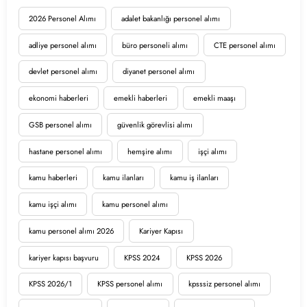
2026 Personel Alımı
adalet bakanlığı personel alımı
adliye personel alımı
büro personeli alımı
CTE personel alımı
devlet personel alımı
diyanet personel alımı
ekonomi haberleri
emekli haberleri
emekli maaşı
GSB personel alımı
güvenlik görevlisi alımı
hastane personel alımı
hemşire alımı
işçi alımı
kamu haberleri
kamu ilanları
kamu iş ilanları
kamu işçi alımı
kamu personel alımı
kamu personel alımı 2026
Kariyer Kapısı
kariyer kapısı başvuru
KPSS 2024
KPSS 2026
KPSS 2026/1
KPSS personel alımı
kpsssiz personel alımı