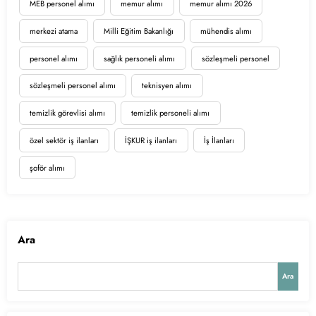
MEB personel alımı
memur alımı
memur alımı 2026
merkezi atama
Milli Eğitim Bakanlığı
mühendis alımı
personel alımı
sağlık personeli alımı
sözleşmeli personel
sözleşmeli personel alımı
teknisyen alımı
temizlik görevlisi alımı
temizlik personeli alımı
özel sektör iş ilanları
İŞKUR iş ilanları
İş İlanları
şoför alımı
Ara
Ara