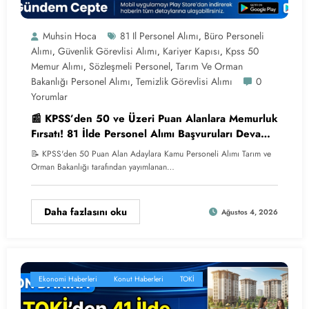
Muhsin Hoca
81 Il Personel Alımı
Büro Personeli
,
Alımı
Güvenlik Görevlisi Alımı
Kariyer Kapısı
Kpss 50
,
,
,
Memur Alımı
Sözleşmeli Personel
Tarım Ve Orman
,
,
Bakanlığı Personel Alımı
Temizlik Görevlisi Alımı
0
,
Yorumlar
📰 KPSS’den 50 ve Üzeri Puan Alanlara Memurluk
Fırsatı! 81 İlde Personel Alımı Başvuruları Devam
Ediyor
📝 KPSS'den 50 Puan Alan Adaylara Kamu Personeli Alımı Tarım ve
Orman Bakanlığı tarafından yayımlanan…
Daha fazlasını oku
Ağustos 4, 2026
Ekonomi Haberleri
Konut Haberleri
TOKİ