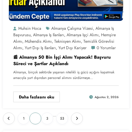
Muhsin Hoca
Almanya Çalışma Vizesi
Almanya Iş
,
Başvurusu
Almanya Iş Ilanları
Almanya Işçi Alımı
Hemşire
,
,
,
Alımı
Mühendis Alımı
Teknisyen Alımı
Temizlik Görevlisi
,
,
,
Alımı
Yurt Dışı Iş Ilanları
Yurt Dışı Kariyer
0 Yorumlar
,
,
📰 Almanya 50 Bin İşçi Alımı Yapacak! Başvuru
Süreci ve Şartlar Açıklandı
Almanya, birçok sektörde yaşanan nitelikli iş gücü açığını kapatmak
amacıyla yurt dışından personel alımını sürdürmeye…
Daha fazlasını oku
Ağustos 2, 2026
Yazı
…
1
2
3
53
sayfalaması