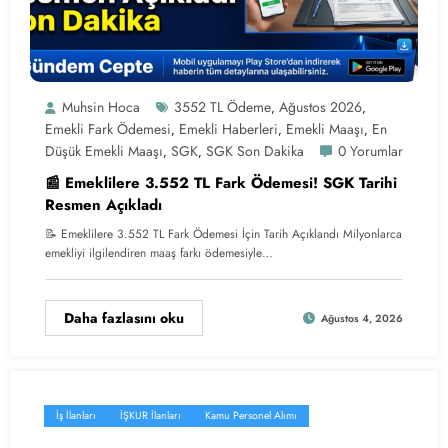
Muhsin Hoca
3552 TL Ödeme
Ağustos 2026
,
,
Emekli Fark Ödemesi
Emekli Haberleri
Emekli Maaşı
En
,
,
,
Düşük Emekli Maaşı
SGK
SGK Son Dakika
0 Yorumlar
,
,
📰 Emeklilere 3.552 TL Fark Ödemesi! SGK Tarihi
Resmen Açıkladı
📝 Emeklilere 3.552 TL Fark Ödemesi İçin Tarih Açıklandı Milyonlarca
emekliyi ilgilendiren maaş farkı ödemesiyle…
Daha fazlasını oku
Ağustos 4, 2026
İş İlanları
İŞKUR İlanları
Kamu Personel Alımı