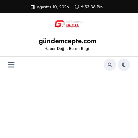
İçeriğe
Ağustos 10, 2026
6:53:38 PM
atla
gündemcepte.com
Haber Değil, Resmi Bilgi!