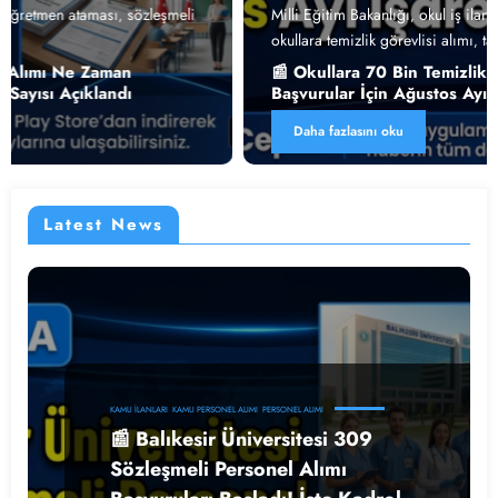
Milli Eğitim Bakanlığı
okul iş ilanları
okul temizlik personeli
,
,
,
okullara temizlik görevlisi alımı
taşeron işçi alımı
,
📰 Okullara 70 Bin Temizlik Görevlisi Alımı Geliyor!
Başvurular İçin Ağustos Ayı İşaret Edildi
Daha fazlasını oku
Latest News
KAMU İLANLARI
KAMU PERSONEL ALIMI
PERSONEL ALIMI
📰 Balıkesir Üniversitesi 309
Sözleşmeli Personel Alımı