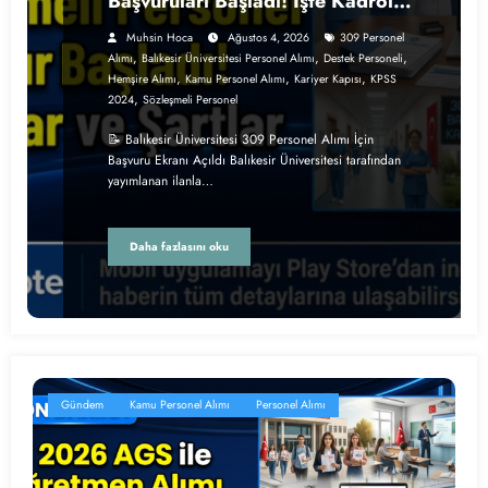
Başvuruları Başladı! İşte Kadrolar
ve Şartlar
Muhsin Hoca
Ağustos 4, 2026
309 Personel
,
,
,
Alımı
Balıkesir Üniversitesi Personel Alımı
Destek Personeli
,
,
,
Hemşire Alımı
Kamu Personel Alımı
Kariyer Kapısı
KPSS
,
2024
Sözleşmeli Personel
📝 Balıkesir Üniversitesi 309 Personel Alımı İçin
Başvuru Ekranı Açıldı Balıkesir Üniversitesi tarafından
yayımlanan ilanla…
Daha fazlasını oku
Gündem
Kamu Personel Alımı
Personel Alımı