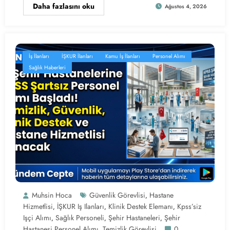
Daha fazlasını oku
Ağustos 4, 2026
İş İlanları
İŞKUR İlanları
Kamu İş İlanları
Personel Alımı
Sağlık Haberleri
Muhsin Hoca
Güvenlik Görevlisi
Hastane
,
Hizmetlisi
İŞKUR Iş Ilanları
Klinik Destek Elemanı
Kpss’siz
,
,
,
Işçi Alımı
Sağlık Personeli
Şehir Hastaneleri
Şehir
,
,
,
Hastanesi Personel Alımı
Temizlik Görevlisi
0
,