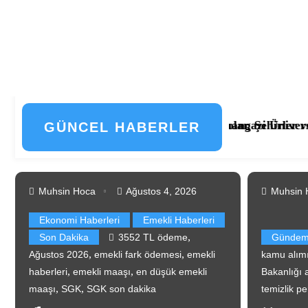
 İşte Kadrolar, Şehirler ve Başvuru Detayları
kişehir Osmangazi Üniversitesi 203 Sözleşmeli Personel Al
📰 KP
GÜNCEL HABERLER
Ağustos 6, 2026
Muhsin Hoca
Ağustos 4, 2026
Muhsin 
Ekonomi Haberleri
Emekli Haberleri
,
Son Dakika
3552 TL ödeme
Günde
,
,
Ağustos 2026
emekli fark ödemesi
emekli
kamu alım
,
,
haberleri
emekli maaşı
en düşük emekli
Bakanlığı a
,
,
maaşı
SGK
SGK son dakika
temizlik pe