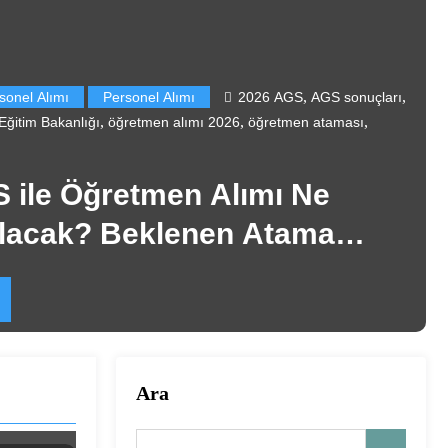
Gündem
İş İlanları
,
,
2026 AGS
AGS sonuçları
Alımı
2026 Personel Alı
,
,
,
,
2026
öğretmen ataması
alımı
Milli Eğitim Bakanlığı
oku
,
görevlisi alımı
taşeron işçi alı
Alımı Ne
📰 Okullara 7
en Atama
Alımı Geliyor
Ayı İşaret Edi
Daha fazlasını oku
Ara