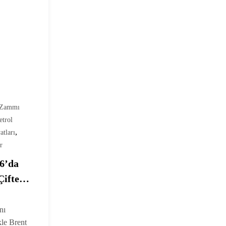
 Zammı
etrol
,
atları
r
26’da
Çifte
nı
kle Brent