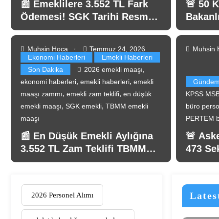
📰 Emeklilere 3.552 TL Fark
🚨 50 K
Ödemesi! SGK Tarihi Resmen
Bakanlı
Açıkladı
Alımı 
Muhsin Hoca
Temmuz 24, 2026
Muhsin 
Ekonomi Haberleri
Emekli Haberleri
,
,
syal Haklar
gazi maaşı
Milli Savunma Komisyonu
şehit ve gazi
,
Son Dakika
2026 emekli maaşı
,
,
,
ı hakları
tbmm kanun teklifi
vazife malulü
yeni yasa teklifi
,
,
ekonomi haberleri
emekli haberleri
emekli
Günde
 Gazilere Yeni Haklar Getiren
,
,
maaşı zammı
emekli zam teklifi
en düşük
KPSS MS
,
,
emekli maaşı
SGK emekli
TBMM emekli
büro person
klifi Komisyondan Geçti! İşte
maaşı
PERTEM b
menin Detayları
📰 En Düşük Emekli Aylığına
🚨 Ask
nı oku
3.552 TL Zam Teklifi TBMM
473 Se
Genel Kurulu’nda
Person
Lates
2026 Personel Alımı