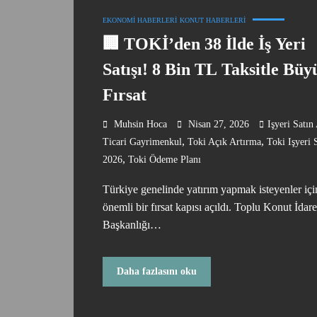
EKONOMI HABERLERI
KONUT HABERLERI
🏢 TOKİ’den 38 İlde İş Yeri
Satışı! 8 Bin TL Taksitle Büy
Fırsat
Muhsin Hoca
Nisan 27, 2026
Işyeri Satın
,
,
Ticari Gayrimenkul
Toki Açık Artırma
Toki Işyeri S
,
2026
Toki Ödeme Planı
Türkiye genelinde yatırım yapmak isteyenler içi
önemli bir fırsat kapısı açıldı. Toplu Konut İdare
Başkanlığı…
Daha fazlasını oku