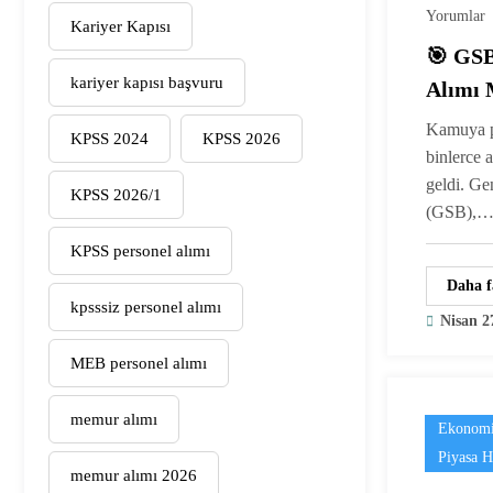
Yorumlar
Kariyer Kapısı
🎯 GSB
kariyer kapısı başvuru
Alımı 
Başvur
Kamuya p
KPSS 2024
KPSS 2026
Başlıy
binlerce 
geldi. Ge
KPSS 2026/1
(GSB),
KPSS personel alımı
Daha f
kpsssiz personel alımı
Nisan 2
MEB personel alımı
memur alımı
Ekonomi
Piyasa H
memur alımı 2026