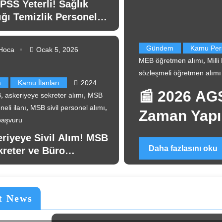
PSS Yeterli! Sağlık
ğı Temizlik Personeli
Başladı
Gündem
Kamu Personel Alımı
Personel Alımı
Hoca
Ocak 5, 2026
,
,
MEB öğretmen alımı
Milli Eğitim Bakanlığı
öğretmen alımı 
sözleşmeli öğretmen alımı
m
Kamu İlanları
2024
📰 2026 AGS ile Öğretmen 
,
,
B
askeriyeye sekreter alımı
MSB
,
,
eli ilanı
MSB sivil personel alımı
Zaman Yapılacak? Beklen
aşvuru
Sayısı Açıklandı
eriyeye Sivil Alım! MSB
Daha fazlasını oku
kreter ve Büro
eli Alacak
t News