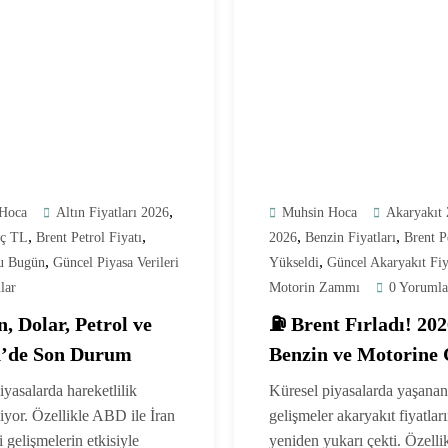
,
Hoca
Altın Fiyatları 2026
Muhsin Hoca
Akaryakıt
,
,
,
,
aç TL
Brent Petrol Fiyatı
2026
Benzin Fiyatları
Brent P
,
,
u Bugün
Güncel Piyasa Verileri
Yükseldi
Güncel Akaryakıt Fiy
lar
Motorin Zammı
0 Yorumla
n, Dolar, Petrol ve
⛽ Brent Fırladı! 20
n’de Son Durum
Benzin ve Motorine 
Zam Geliyor
iyasalarda hareketlilik
Küresel piyasalarda yaşanan
yor. Özellikle ABD ile İran
gelişmeler akaryakıt fiyatları
 gelişmelerin etkisiyle
yeniden yukarı çekti. Özelli