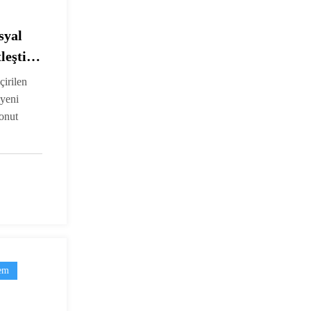
syal
leşti!
çirilen
 yeni
onut
em