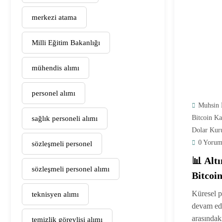
merkezi atama
Milli Eğitim Bakanlığı
mühendis alımı
personel alımı
Muhsin 
Bitcoin K
sağlık personeli alımı
Dolar Kur
0 Yorum
sözleşmeli personel
📊 Altı
sözleşmeli personel alımı
Bitcoi
Küresel p
teknisyen alımı
devam edi
arasındaki
temizlik görevlisi alımı