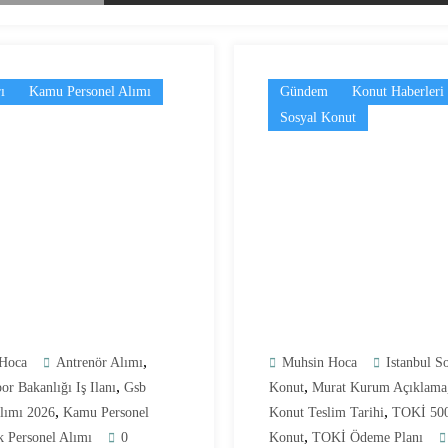
ı
Kamu Personel Alımı
Gündem
Konut Haberleri
Sosyal Konut
,
Hoca
Antrenör Alımı
Muhsin Hoca
Istanbul S
,
,
or Bakanlığı Iş Ilanı
Gsb
Konut
Murat Kurum Açıklama
,
,
Alımı 2026
Kamu Personel
Konut Teslim Tarihi
TOKİ 500
,
 Personel Alımı
0
Konut
TOKİ Ödeme Planı