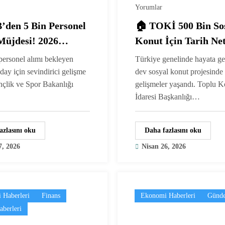
Yorumlar
’den 5 Bin Personel
🏠 TOKİ 500 Bin So
Müjdesi! 2026
Konut İçin Tarih Net
uları Yakında
2028’e Kadar Teslim
ersonel alımı bekleyen
Türkiye genelinde hayata ge
or
Edilecek
aday için sevindirici gelişme
dev sosyal konut projesinde
nçlik ve Spor Bakanlığı
gelişmeler yaşandı. Toplu K
…
İdaresi Başkanlığı…
azlasını oku
Daha fazlasını oku
7, 2026
Nisan 26, 2026
 Haberleri
Finans
Ekonomi Haberleri
Günd
aberleri