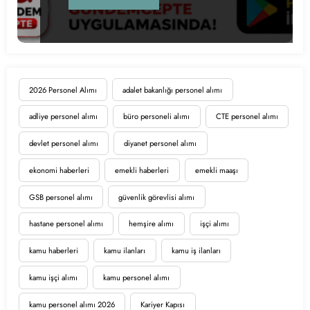
2026 Personel Alımı
adalet bakanlığı personel alımı
adliye personel alımı
büro personeli alımı
CTE personel alımı
devlet personel alımı
diyanet personel alımı
ekonomi haberleri
emekli haberleri
emekli maaşı
GSB personel alımı
güvenlik görevlisi alımı
hastane personel alımı
hemşire alımı
işçi alımı
kamu haberleri
kamu ilanları
kamu iş ilanları
kamu işçi alımı
kamu personel alımı
kamu personel alımı 2026
Kariyer Kapısı