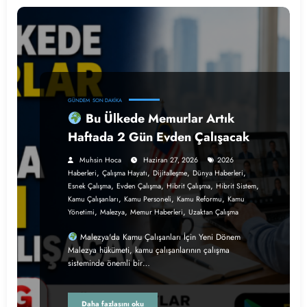
GÜNDEM
SON DAKIKA
Bu Ülkede Memurlar Artık
Haftada 2 Gün Evden Çalışacak
Muhsin Hoca
Haziran 27, 2026
2026
,
,
,
,
Haberleri
Çalışma Hayatı
Dijitalleşme
Dünya Haberleri
,
,
,
,
Esnek Çalışma
Evden Çalışma
Hibrit Çalışma
Hibrit Sistem
,
,
,
Kamu Çalışanları
Kamu Personeli
Kamu Reformu
Kamu
,
,
,
Yönetimi
Malezya
Memur Haberleri
Uzaktan Çalışma
Malezya'da Kamu Çalışanları İçin Yeni Dönem
Malezya hükümeti, kamu çalışanlarının çalışma
sisteminde önemli bir…
Daha fazlasını oku