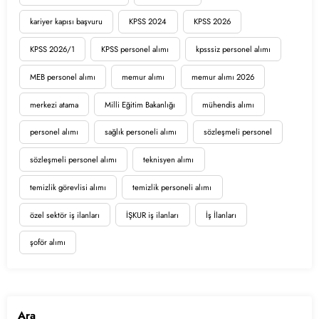
kariyer kapısı başvuru
KPSS 2024
KPSS 2026
KPSS 2026/1
KPSS personel alımı
kpsssiz personel alımı
MEB personel alımı
memur alımı
memur alımı 2026
merkezi atama
Milli Eğitim Bakanlığı
mühendis alımı
personel alımı
sağlık personeli alımı
sözleşmeli personel
sözleşmeli personel alımı
teknisyen alımı
temizlik görevlisi alımı
temizlik personeli alımı
özel sektör iş ilanları
İŞKUR iş ilanları
İş İlanları
şoför alımı
Ara