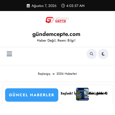
İçeriğe
Ağustos 7, 2026
4:03:57 AM
atla
gündemcepte.com
Haber Değil, Resmi Bilgi!
Başlangıç
2026 Haberleri
enin Detayları
u Hastanesi Personel Alımı Başladı! İşte Kadrolar, Şehirler ve Başvuru
Eskişehir Osmangazi Üniv
GÜNCEL HABERLER