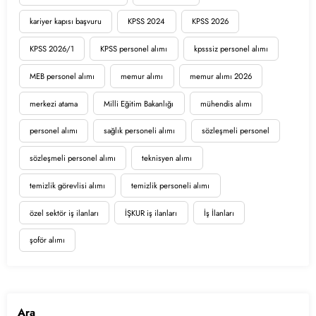
kariyer kapısı başvuru
KPSS 2024
KPSS 2026
KPSS 2026/1
KPSS personel alımı
kpsssiz personel alımı
MEB personel alımı
memur alımı
memur alımı 2026
merkezi atama
Milli Eğitim Bakanlığı
mühendis alımı
personel alımı
sağlık personeli alımı
sözleşmeli personel
sözleşmeli personel alımı
teknisyen alımı
temizlik görevlisi alımı
temizlik personeli alımı
özel sektör iş ilanları
İŞKUR iş ilanları
İş İlanları
şoför alımı
Ara