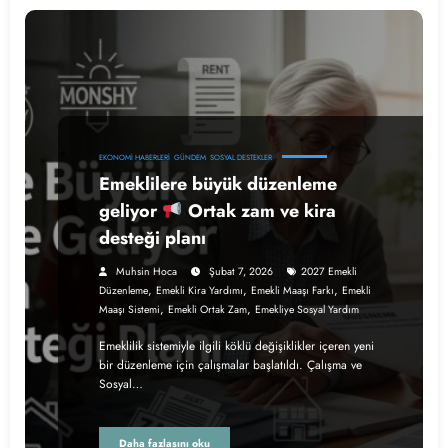
EKONOMI HABERLERI
GÜNDEM
SOSYAL DESTEKLER
Emeklilere büyük düzenleme
geliyor
Ortak zam ve kira
desteği planı
Muhsin Hoca
Şubat 7, 2026
2027 Emekli
,
,
,
Düzenleme
Emekli Kira Yardımı
Emekli Maaşı Farkı
Emekli
,
,
Maaşı Sistemi
Emekli Ortak Zam
Emekliye Sosyal Yardım
Emeklilik sistemiyle ilgili köklü değişiklikler içeren yeni
bir düzenleme için çalışmalar başlatıldı. Çalışma ve
Sosyal…
Daha fazlasını oku