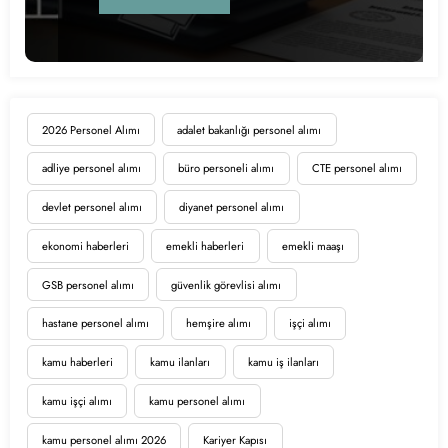
2026 Personel Alımı
adalet bakanlığı personel alımı
adliye personel alımı
büro personeli alımı
CTE personel alımı
devlet personel alımı
diyanet personel alımı
ekonomi haberleri
emekli haberleri
emekli maaşı
GSB personel alımı
güvenlik görevlisi alımı
hastane personel alımı
hemşire alımı
işçi alımı
kamu haberleri
kamu ilanları
kamu iş ilanları
kamu işçi alımı
kamu personel alımı
kamu personel alımı 2026
Kariyer Kapısı