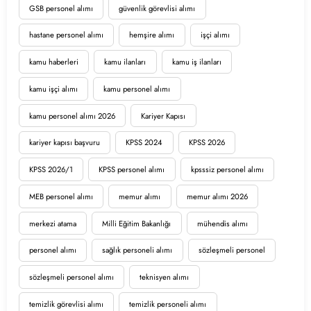
GSB personel alımı
güvenlik görevlisi alımı
hastane personel alımı
hemşire alımı
işçi alımı
kamu haberleri
kamu ilanları
kamu iş ilanları
kamu işçi alımı
kamu personel alımı
kamu personel alımı 2026
Kariyer Kapısı
kariyer kapısı başvuru
KPSS 2024
KPSS 2026
KPSS 2026/1
KPSS personel alımı
kpsssiz personel alımı
MEB personel alımı
memur alımı
memur alımı 2026
merkezi atama
Milli Eğitim Bakanlığı
mühendis alımı
personel alımı
sağlık personeli alımı
sözleşmeli personel
sözleşmeli personel alımı
teknisyen alımı
temizlik görevlisi alımı
temizlik personeli alımı