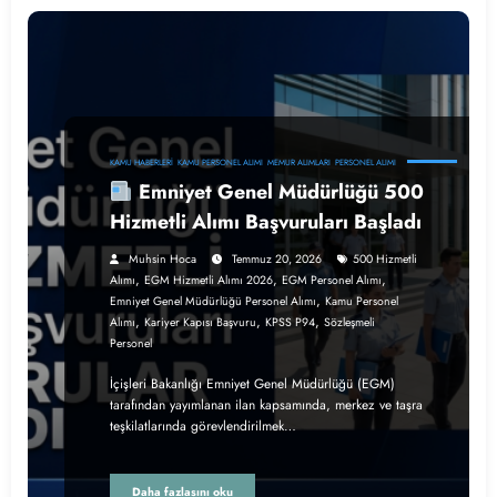
KAMU HABERLERI
KAMU PERSONEL ALIMI
MEMUR ALIMLARI
PERSONEL ALIMI
Emniyet Genel Müdürlüğü 500
Hizmetli Alımı Başvuruları Başladı
Muhsin Hoca
Temmuz 20, 2026
500 Hizmetli
,
,
,
Alımı
EGM Hizmetli Alımı 2026
EGM Personel Alımı
,
Emniyet Genel Müdürlüğü Personel Alımı
Kamu Personel
,
,
,
Alımı
Kariyer Kapısı Başvuru
KPSS P94
Sözleşmeli
Personel
İçişleri Bakanlığı Emniyet Genel Müdürlüğü (EGM)
tarafından yayımlanan ilan kapsamında, merkez ve taşra
teşkilatlarında görevlendirilmek…
Daha fazlasını oku