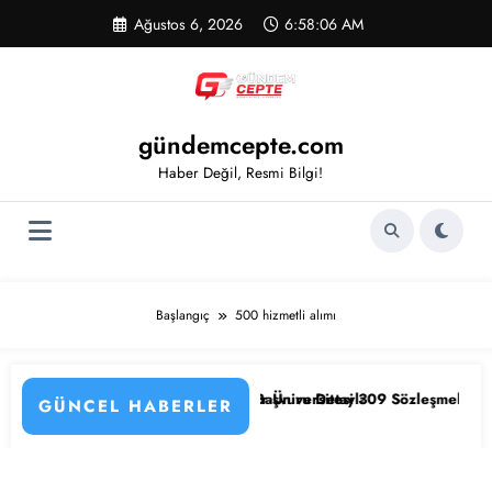
İçeriğe
Ağustos 6, 2026
6:58:07 AM
atla
gündemcepte.com
Haber Değil, Resmi Bilgi!
Başlangıç
500 hizmetli alımı
 İl İl Kadro Dağılımı ve Başvuru Detayları
Balıkesir Üniversitesi 309 Sözleşmeli Personel Alımı B
GÜNCEL HABERLER