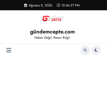
İçeriğe
Ağustos 8, 2026
10:46:27 PM
atla
gündemcepte.com
Haber Değil, Resmi Bilgi!