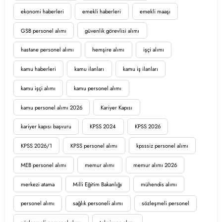
ekonomi haberleri
emekli haberleri
emekli maaşı
GSB personel alımı
güvenlik görevlisi alımı
hastane personel alımı
hemşire alımı
işçi alımı
kamu haberleri
kamu ilanları
kamu iş ilanları
kamu işçi alımı
kamu personel alımı
kamu personel alımı 2026
Kariyer Kapısı
kariyer kapısı başvuru
KPSS 2024
KPSS 2026
KPSS 2026/1
KPSS personel alımı
kpsssiz personel alımı
MEB personel alımı
memur alımı
memur alımı 2026
merkezi atama
Milli Eğitim Bakanlığı
mühendis alımı
personel alımı
sağlık personeli alımı
sözleşmeli personel