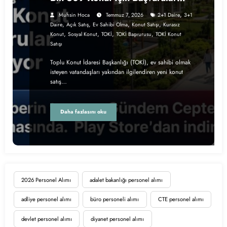
Devam Ediyor
,
Muhsin Hoca
Temmuz 7, 2026
2+1 Daire
3+1
,
,
,
,
Daire
Açık Satış
Ev Sahibi Olma
Konut Satışı
Kurasız
,
,
,
,
Konut
Sosyal Konut
TOKİ
TOKİ Başvurusu
TOKİ Konut
Satışı
Toplu Konut İdaresi Başkanlığı (TOKİ), ev sahibi olmak
isteyen vatandaşları yakından ilgilendiren yeni konut
satış…
Daha fazlasını oku
2026 Personel Alımı
adalet bakanlığı personel alımı
adliye personel alımı
büro personeli alımı
CTE personel alımı
devlet personel alımı
diyanet personel alımı