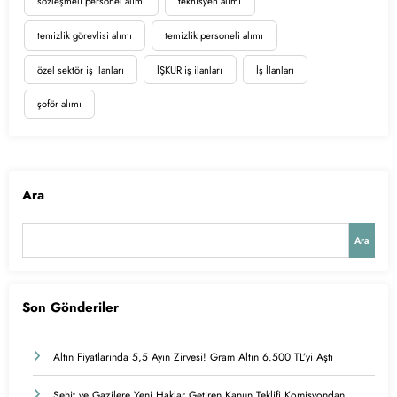
sözleşmeli personel alımı
teknisyen alımı
temizlik görevlisi alımı
temizlik personeli alımı
özel sektör iş ilanları
İŞKUR iş ilanları
İş İlanları
şoför alımı
Ara
Ara
Son Gönderiler
Altın Fiyatlarında 5,5 Ayın Zirvesi! Gram Altın 6.500 TL’yi Aştı
Şehit ve Gazilere Yeni Haklar Getiren Kanun Teklifi Komisyondan