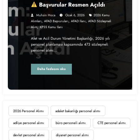
Başvurular Resmen Açıldı
Muhsin Hoca
Ocak 6, 2026
2026 Kamu
,
,
,
Alımları
AFAD Başvuruları
AFAD Ilanı
AFAD Sözleşmeli
,
Alım
KPSS Kamu Ilanı
Afet ve Acil Durum Yönetimi Başkanlığı, 2026 yılı
personel planlaması kapsamında 473 sözleşmeli
personel alımı…
Daha fazlasını oku
2026 Personel Alımı
adalet bakanlığı personel alımı
adliye personel alımı
büro personeli alımı
CTE personel alımı
devlet personel alımı
diyanet personel alımı