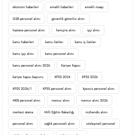
ekonomi haberleri
emekli haberleri
emekli maaşı
GSB personel alımı
güvenlik görevlisi alımı
hastane personel alımı
hemşire alımı
işçi alımı
kamu haberleri
kamu ilanları
kamu iş ilanları
kamu işçi alımı
kamu personel alımı
kamu personel alımı 2026
Kariyer Kapısı
kariyer kapısı başvuru
KPSS 2024
KPSS 2026
KPSS 2026/1
KPSS personel alımı
kpsssiz personel alımı
MEB personel alımı
memur alımı
memur alımı 2026
merkezi atama
Milli Eğitim Bakanlığı
mühendis alımı
personel alımı
sağlık personeli alımı
sözleşmeli personel