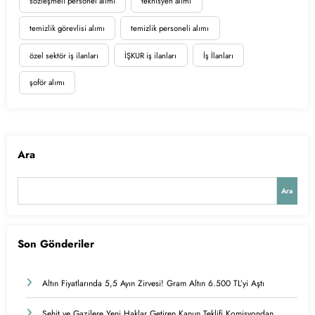
sözleşmeli personel alımı
teknisyen alımı
temizlik görevlisi alımı
temizlik personeli alımı
özel sektör iş ilanları
İŞKUR iş ilanları
İş İlanları
şoför alımı
Ara
Ara
Son Gönderiler
Altın Fiyatlarında 5,5 Ayın Zirvesi! Gram Altın 6.500 TL’yi Aştı
Şehit ve Gazilere Yeni Haklar Getiren Kanun Teklifi Komisyondan