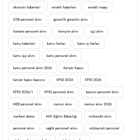
ekonomi haberleri
emekli haberleri
emekli maaşı
GSB personel alımı
güvenlik görevlisi alımı
hastane personel alımı
hemşire alımı
işçi alımı
kamu haberleri
kamu ilanları
kamu iş ilanları
kamu işçi alımı
kamu personel alımı
kamu personel alımı 2026
Kariyer Kapısı
kariyer kapısı başvuru
KPSS 2024
KPSS 2026
KPSS 2026/1
KPSS personel alımı
kpsssiz personel alımı
MEB personel alımı
memur alımı
memur alımı 2026
merkezi atama
Milli Eğitim Bakanlığı
mühendis alımı
personel alımı
sağlık personeli alımı
sözleşmeli personel