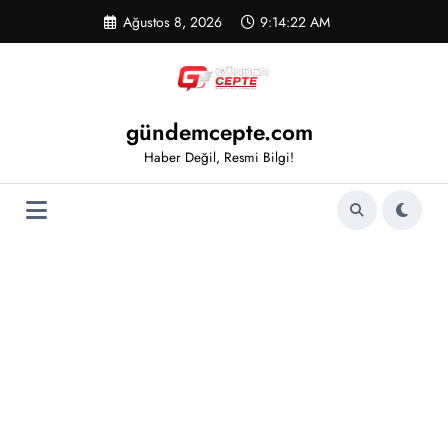
İçeriğe
Ağustos 8, 2026
9:14:22 AM
atla
gündemcepte.com
Haber Değil, Resmi Bilgi!