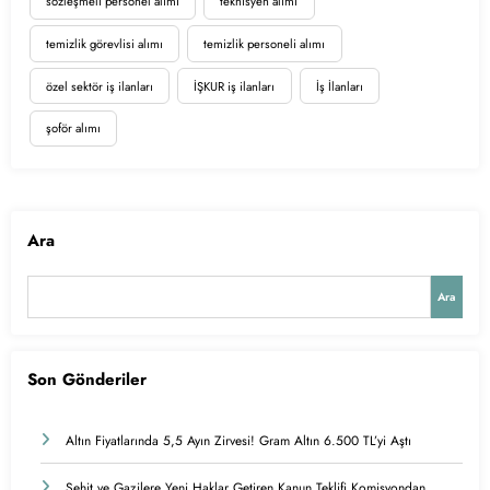
sözleşmeli personel alımı
teknisyen alımı
temizlik görevlisi alımı
temizlik personeli alımı
özel sektör iş ilanları
İŞKUR iş ilanları
İş İlanları
şoför alımı
Ara
Ara
Son Gönderiler
Altın Fiyatlarında 5,5 Ayın Zirvesi! Gram Altın 6.500 TL’yi Aştı
Şehit ve Gazilere Yeni Haklar Getiren Kanun Teklifi Komisyondan