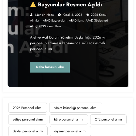
Başvurular Resmen Açıldı
Muhsin Hoca
Ocak 6, 2026
2026 Kamu
,
,
,
Alımları
AFAD Başvuruları
AFAD Ilanı
AFAD Sözleşmeli
,
Alım
KPSS Kamu Ilanı
Afet ve Acil Durum Yönetimi Başkanlığı, 2026 yılı
personel planlaması kapsamında 473 sözleşmeli
personel alımı…
Daha fazlasını oku
2026 Personel Alımı
adalet bakanlığı personel alımı
adliye personel alımı
büro personeli alımı
CTE personel alımı
devlet personel alımı
diyanet personel alımı