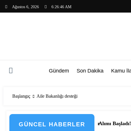
İçeriğe
Ağustos 6, 2026
6:26:47 AM
atla
Gündem
Son Dakika
Kamu İla
Başlangıç
Aile Bakanlığı desteği
acak! Başvurular Başlıyor
e 1.962 Hastane Personeli Alımı Başladı! İl İl Kadro Dağı
📰 Balıkesir Ün
GÜNCEL HABERLER