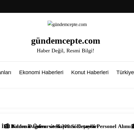
gündemcepte.com
Haber Değil, Resmi Bilgi!
nları
Ekonomi Haberleri
Konut Haberleri
Türkiye
lımı ve Başvuru Detayları
iversitesi 309 Sözleşmeli Personel Alımı Başvuruları Başla
📰 2026 AGS ile Ö