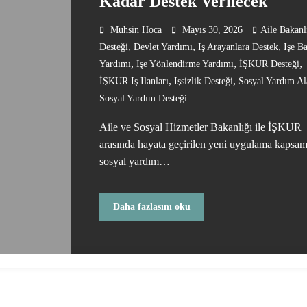
Kadar Destek Verilecek
Muhsin Hoca
Mayıs 30, 2026
Aile Bakanl
,
,
,
Desteği
Devlet Yardımı
Iş Arayanlara Destek
Işe B
,
,
,
Yardımı
Işe Yönlendirme Yardımı
İŞKUR Desteği
,
,
İŞKUR Iş Ilanları
Işsizlik Desteği
Sosyal Yardım Al
Sosyal Yardım Desteği
Aile ve Sosyal Hizmetler Bakanlığı ile İŞKUR
arasında hayata geçirilen yeni uygulama kapsa
sosyal yardım…
Daha fazlasını oku