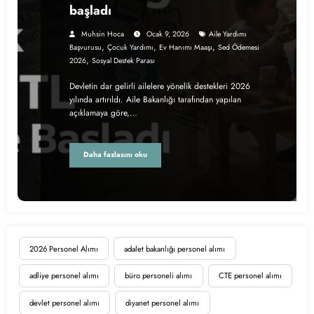
başladı
Muhsin Hoca
Ocak 9, 2026
Aile Yardımı
,
,
,
Başvurusu
Çocuk Yardımı
Ev Hanımı Maaşı
Sed Ödemesi
,
2026
Sosyal Destek Parası
Devletin dar gelirli ailelere yönelik destekleri 2026
yılında artırıldı. Aile Bakanlığı tarafından yapılan
açıklamaya göre,…
Daha fazlasını oku
2026 Personel Alımı
adalet bakanlığı personel alımı
adliye personel alımı
büro personeli alımı
CTE personel alımı
devlet personel alımı
diyanet personel alımı