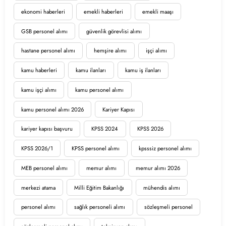
ekonomi haberleri
emekli haberleri
emekli maaşı
GSB personel alımı
güvenlik görevlisi alımı
hastane personel alımı
hemşire alımı
işçi alımı
kamu haberleri
kamu ilanları
kamu iş ilanları
kamu işçi alımı
kamu personel alımı
kamu personel alımı 2026
Kariyer Kapısı
kariyer kapısı başvuru
KPSS 2024
KPSS 2026
KPSS 2026/1
KPSS personel alımı
kpsssiz personel alımı
MEB personel alımı
memur alımı
memur alımı 2026
merkezi atama
Milli Eğitim Bakanlığı
mühendis alımı
personel alımı
sağlık personeli alımı
sözleşmeli personel