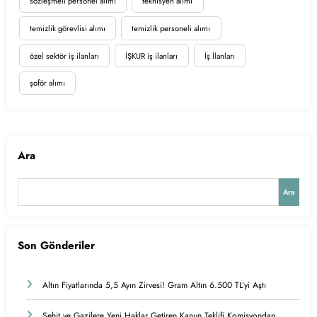
sözleşmeli personel alımı
teknisyen alımı
temizlik görevlisi alımı
temizlik personeli alımı
özel sektör iş ilanları
İŞKUR iş ilanları
İş İlanları
şoför alımı
Ara
Ara
Son Gönderiler
Altın Fiyatlarında 5,5 Ayın Zirvesi! Gram Altın 6.500 TL’yi Aştı
Şehit ve Gazilere Yeni Haklar Getiren Kanun Teklifi Komisyondan