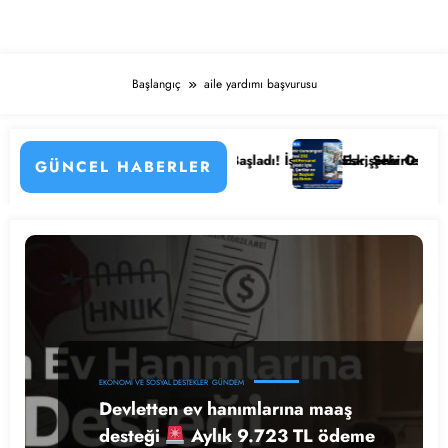
Başlangıç
aile yardımı başvurusu
nin Detayları
 Hastanesi Personel Alımı Başladı! İşte Kadrolar, Şehirler ve Başvuru 
Eskişehir Osmangazi Ünive
GÜNCEL HABERLER
EKONOMI VE SOSYAL DESTEKLER
GÜNDEM
Devletten ev hanımlarına maaş
desteği
Aylık 9.723 TL ödeme