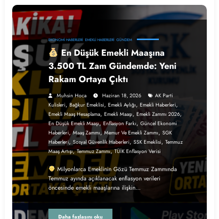
EKONOMI HABERLERI
EMEKLI HABERLERI
GÜNDEM
En Düşük Emekli Maaşına
3.500 TL Zam Gündemde: Yeni
Rakam Ortaya Çıktı
Muhsin Hoca
Haziran 18, 2026
AK Parti
,
,
,
,
Kulisleri
Bağkur Emeklisi
Emekli Aylığı
Emekli Haberleri
,
,
,
Emekli Maaş Hesaplama
Emekli Maaşı
Emekli Zammı 2026
,
,
En Düşük Emekli Maaşı
Enflasyon Farkı
Güncel Ekonomi
,
,
,
Haberleri
Maaş Zammı
Memur Ve Emekli Zammı
SGK
,
,
,
Haberleri
Sosyal Güvenlik Haberleri
SSK Emeklisi
Temmuz
,
,
Maaş Artışı
Temmuz Zammı
TÜİK Enflasyon Verisi
Milyonlarca Emeklinin Gözü Temmuz Zammında
Temmuz ayında açıklanacak enflasyon verileri
öncesinde emekli maaşlarına ilişkin…
Daha fazlasını oku