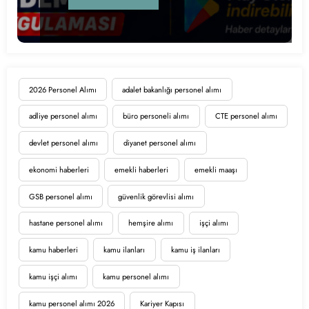
2026 Personel Alımı
adalet bakanlığı personel alımı
adliye personel alımı
büro personeli alımı
CTE personel alımı
devlet personel alımı
diyanet personel alımı
ekonomi haberleri
emekli haberleri
emekli maaşı
GSB personel alımı
güvenlik görevlisi alımı
hastane personel alımı
hemşire alımı
işçi alımı
kamu haberleri
kamu ilanları
kamu iş ilanları
kamu işçi alımı
kamu personel alımı
kamu personel alımı 2026
Kariyer Kapısı