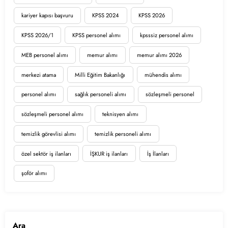
kariyer kapısı başvuru
KPSS 2024
KPSS 2026
KPSS 2026/1
KPSS personel alımı
kpsssiz personel alımı
MEB personel alımı
memur alımı
memur alımı 2026
merkezi atama
Milli Eğitim Bakanlığı
mühendis alımı
personel alımı
sağlık personeli alımı
sözleşmeli personel
sözleşmeli personel alımı
teknisyen alımı
temizlik görevlisi alımı
temizlik personeli alımı
özel sektör iş ilanları
İŞKUR iş ilanları
İş İlanları
şoför alımı
Ara