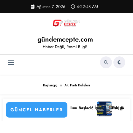
İçeriğe
Ağustos 7, 2026
4:22:48 AM
atla
gündemcepte.com
Haber Değil, Resmi Bilgi!
Başlangıç
AK Parti Kulisleri
enlemenin Detayları
3 Kamu Hastanesi Personel Alımı Başladı! İşte Kadrolar, Şehirler ve B
Eskişehir Osmangaz
GÜNCEL HABERLER