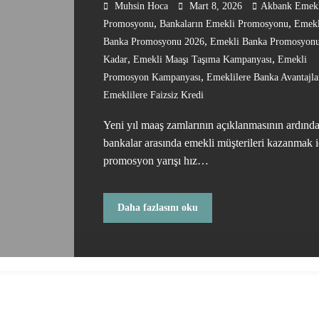
Kampanyaları Başladı
Muhsin Hoca
Mart 8, 2026
Akbank Emek
,
,
Promosyonu
Bankaların Emekli Promosyonu
Emekl
,
Banka Promosyonu 2026
Emekli Banka Promosyon
,
,
Kadar
Emekli Maaşı Taşıma Kampanyası
Emekli
,
Promosyon Kampanyası
Emeklilere Banka Avantajla
Emeklilere Faizsiz Kredi
Yeni yıl maaş zamlarının açıklanmasının ardınd
bankalar arasında emekli müşterileri kazanmak i
promosyon yarışı hız…
Daha fazlasını oku