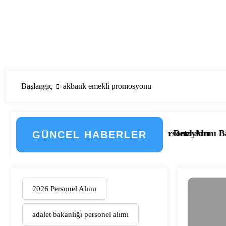
Başlangıç
akbank emekli promosyonu
 Geçti! İşte Düzenlemenin Detayları
 2.133 Kamu Hastanesi Personel Alımı Başladı! İşte Kadro
Eskişehir Osma
GÜNCEL HABERLER
2026 Personel Alımı
adalet bakanlığı personel alımı