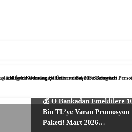
lar, Şehirler ve Başvuru Detayları
ngazi Üniversitesi 203 Sözleşmeli Personel Alımı Başladı
📰 KPSS’li ve KPS
BANKA KAMPANYALARI
EKONOMI HABERLERI
EMEKLI HABER
💰 O Bankadan Emeklilere 1
Bin TL’ye Varan Promosyon
Paketi! Mart 2026