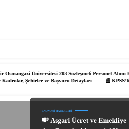
ersitesi 203 Sözleşmeli Personel Alımı Başladı! İşte Kadr
er ve Başvuru Detayları
📰 KPSS’li ve KPSS’siz 4.39
EKONOMI HABERLERI
💸 Asgari Ücret ve Emekliye