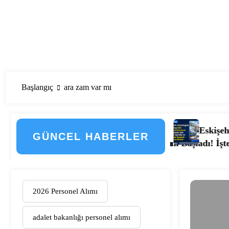
Başlangıç
ara zam var mı
Eskişehir Osmangazi Üniv
GÜNCEL HABERLER
te Düzenlemenin Detayları
 Hastanesi Personel Alımı Başladı! İşte Kadrolar, Şehirl
2026 Personel Alımı
adalet bakanlığı personel alımı