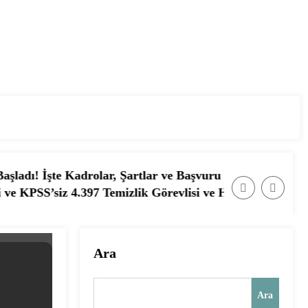
olar, Şartlar ve Başvuru Ekranı
7 Temizlik Görevlisi ve Hizmetli Alımı Başladı! İşte Başvu
📰 Ağustos 2026’da Güvenlik Gö
Ara
Ara