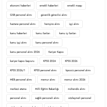
ekonomi haberleri
emekli haberleri
emekli maaşı
GSB personel alımı
güvenlik görevlisi alımı
hastane personel alımı
hemşire alımı
işçi alımı
kamu haberleri
kamu ilanları
kamu iş ilanları
kamu işçi alımı
kamu personel alımı
kamu personel alımı 2026
Kariyer Kapısı
kariyer kapısı başvuru
KPSS 2024
KPSS 2026
KPSS 2026/1
KPSS personel alımı
kpsssiz personel alımı
MEB personel alımı
memur alımı
memur alımı 2026
merkezi atama
Milli Eğitim Bakanlığı
mühendis alımı
personel alımı
sağlık personeli alımı
sözleşmeli personel