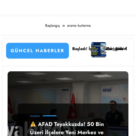
Başlangıç
arama kurtarma
menin Detayları
mu Hastanesi Personel Alımı Başladı! İşte Kadrolar, Şehirler ve Başvur
Eskişehir Osmangazi Üni
GÜNCEL HABERLER
GÜNDEM
AFAD Teyakkuzda! 50 Bin
Üzeri İlçelere Yeni Merkez ve