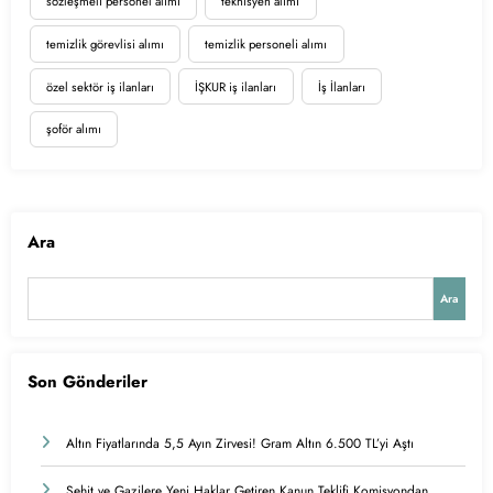
sözleşmeli personel alımı
teknisyen alımı
temizlik görevlisi alımı
temizlik personeli alımı
özel sektör iş ilanları
İŞKUR iş ilanları
İş İlanları
şoför alımı
Ara
Ara
Son Gönderiler
Altın Fiyatlarında 5,5 Ayın Zirvesi! Gram Altın 6.500 TL’yi Aştı
Şehit ve Gazilere Yeni Haklar Getiren Kanun Teklifi Komisyondan