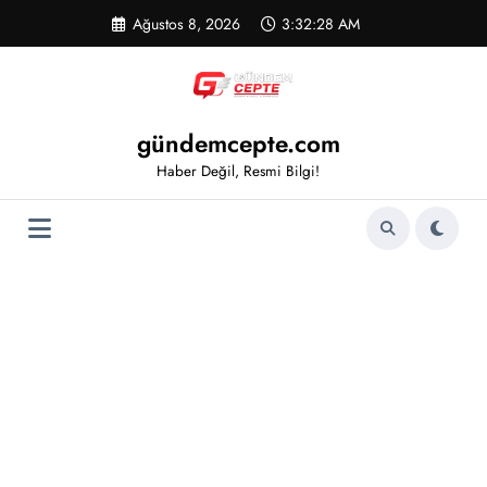
İçeriğe
Ağustos 8, 2026
3:32:28 AM
atla
gündemcepte.com
Haber Değil, Resmi Bilgi!