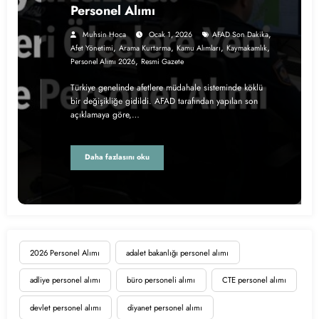
Personel Alımı
,
Muhsin Hoca
Ocak 1, 2026
AFAD Son Dakika
,
,
,
,
Afet Yönetimi
Arama Kurtarma
Kamu Alımları
Kaymakamlık
,
Personel Alımı 2026
Resmi Gazete
Türkiye genelinde afetlere müdahale sisteminde köklü
bir değişikliğe gidildi. AFAD tarafından yapılan son
açıklamaya göre,…
Daha fazlasını oku
2026 Personel Alımı
adalet bakanlığı personel alımı
adliye personel alımı
büro personeli alımı
CTE personel alımı
devlet personel alımı
diyanet personel alımı