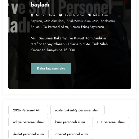
başladı
Muhsin Hoca
Ocak 6, 2026
Asker Alımı
,
,
,
Başvuru
Msb Alım Ilanı
Sivil Memur Alımı Msb
Sözleşmeli
,
,
Er Ilanı
Tsk Personel Alımı
Uzman Erbaş Başvurusu
Milli Savunma Bakanlığı ve Kuvvet Komutanlıkları
tarafından yayımlanan ilanlarla birlikte, Türk Silahlı
Kuvvetleri bünyesine 15.000…
Daha fazlasını oku
2026 Personel Alımı
adalet bakanlığı personel alımı
adliye personel alımı
büro personeli alımı
CTE personel alımı
devlet personel alımı
diyanet personel alımı