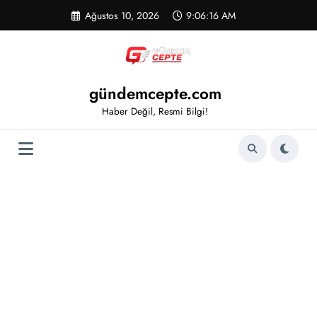
İçeriğe
Ağustos 10, 2026
9:06:16 AM
atla
gündemcepte.com
Haber Değil, Resmi Bilgi!