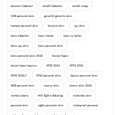
ekonomi haberleri
emekli haberleri
emekli maaşı
GSB personel alımı
güvenlik görevlisi alımı
hastane personel alımı
hemşire alımı
işçi alımı
kamu haberleri
kamu ilanları
kamu iş ilanları
kamu işçi alımı
kamu personel alımı
kamu personel alımı 2026
Kariyer Kapısı
kariyer kapısı başvuru
KPSS 2024
KPSS 2026
KPSS 2026/1
KPSS personel alımı
kpsssiz personel alımı
MEB personel alımı
memur alımı
memur alımı 2026
merkezi atama
Milli Eğitim Bakanlığı
mühendis alımı
personel alımı
sağlık personeli alımı
sözleşmeli personel