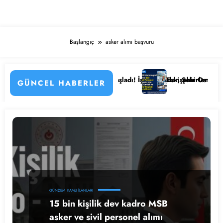
Başlangıç
asker alımı başvuru
n Detayları
astanesi Personel Alımı Başladı! İşte Kadrolar, Şehirler ve Başvuru De
Eskişehir Osmangazi Ünivers
GÜNCEL HABERLER
GÜNDEM
KAMU İLANLARI
15 bin kişilik dev kadro MSB
asker ve sivil personel alımı