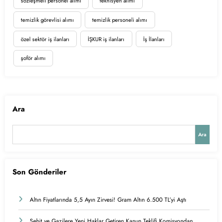
sözleşmeli personel alımı
teknisyen alımı
temizlik görevlisi alımı
temizlik personeli alımı
özel sektör iş ilanları
İŞKUR iş ilanları
İş İlanları
şoför alımı
Ara
Ara
Son Gönderiler
Altın Fiyatlarında 5,5 Ayın Zirvesi! Gram Altın 6.500 TL’yi Aştı
Şehit ve Gazilere Yeni Haklar Getiren Kanun Teklifi Komisyondan