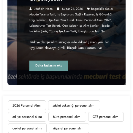
Muhsin Hoca
Şubat 21, 2026
Bağımlılık Yapıcı
,
,
Madde Tarama Testi
Iş Başvurusu Sağlık Raporu
Iş Güvenliği
,
,
,
Uygulamaları
Işe Alım Yeni Kural
Kamu Personel Alımı 2026
,
,
Laboratuvar Test Ücreti
Özel Sektör Işe Alım Şartları
Tcdde
,
,
Işe Alım Şartı
Tüpraş Işe Alım Testi
Uyuşturucu Testi Şartı
Türkiye’de işe alım süreçlerinde dikkat çeken yeni bir
uygulama devreye girdi. Birçok kamu kurumu ve…
Daha fazlasını oku
2026 Personel Alımı
adalet bakanlığı personel alımı
adliye personel alımı
büro personeli alımı
CTE personel alımı
devlet personel alımı
diyanet personel alımı