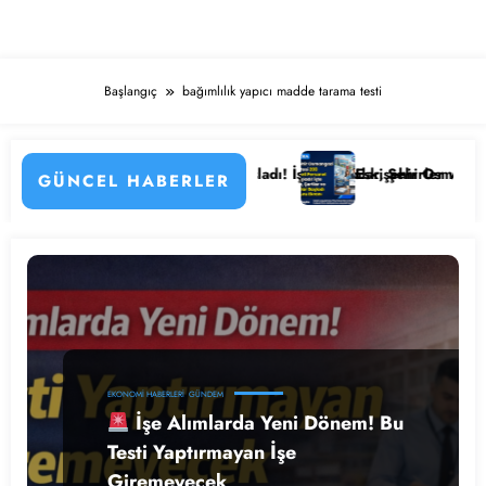
Başlangıç
bağımlılık yapıcı madde tarama testi
 Detayları
tanesi Personel Alımı Başladı! İşte Kadrolar, Şehirler ve Başvuru Det
Eskişehir Osmangazi Üniversi
GÜNCEL HABERLER
EKONOMI HABERLERI
GÜNDEM
İşe Alımlarda Yeni Dönem! Bu
Testi Yaptırmayan İşe
Giremeyecek