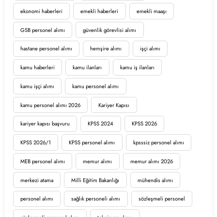
ekonomi haberleri
emekli haberleri
emekli maaşı
GSB personel alımı
güvenlik görevlisi alımı
hastane personel alımı
hemşire alımı
işçi alımı
kamu haberleri
kamu ilanları
kamu iş ilanları
kamu işçi alımı
kamu personel alımı
kamu personel alımı 2026
Kariyer Kapısı
kariyer kapısı başvuru
KPSS 2024
KPSS 2026
KPSS 2026/1
KPSS personel alımı
kpsssiz personel alımı
MEB personel alımı
memur alımı
memur alımı 2026
merkezi atama
Milli Eğitim Bakanlığı
mühendis alımı
personel alımı
sağlık personeli alımı
sözleşmeli personel