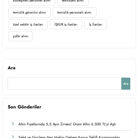
sözleşmeli personel alımı
teknisyen alımı
temizlik görevlisi alımı
temizlik personeli alımı
özel sektör iş ilanları
İŞKUR iş ilanları
İş İlanları
şoför alımı
Ara
Ara
Son Gönderiler
Altın Fiyatlarında 5,5 Ayın Zirvesi! Gram Altın 6.500 TL’yi Aştı
Şehit ve Gazilere Yeni Haklar Getiren Kanun Teklifi Komisyondan