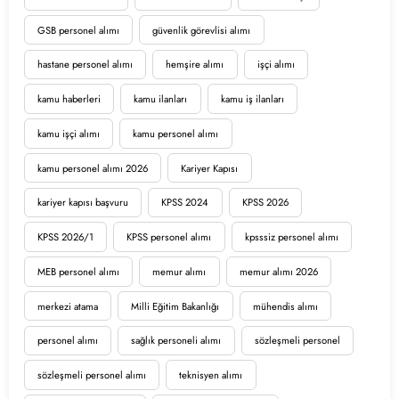
GSB personel alımı
güvenlik görevlisi alımı
hastane personel alımı
hemşire alımı
işçi alımı
kamu haberleri
kamu ilanları
kamu iş ilanları
kamu işçi alımı
kamu personel alımı
kamu personel alımı 2026
Kariyer Kapısı
kariyer kapısı başvuru
KPSS 2024
KPSS 2026
KPSS 2026/1
KPSS personel alımı
kpsssiz personel alımı
MEB personel alımı
memur alımı
memur alımı 2026
merkezi atama
Milli Eğitim Bakanlığı
mühendis alımı
personel alımı
sağlık personeli alımı
sözleşmeli personel
sözleşmeli personel alımı
teknisyen alımı