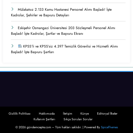
Mülakatsız 2.133 Kamu Hastanesi Personel Alımı Başladı! İşte
Kadrolar, Şehirler ve Başvuru Detayları
Eskişehir Osmangazi Üniversitesi 203 Sözleşmeli Personel Alımı
Başladı! İşte Kadrolar, Şartlar ve Başvuru Ekranı
KPSS’li ve KPSS’siz 4.397 Temizlik Görevlisi ve Hizmetli Alımı
Başladı! İşte Başvuru Şartları
Gizlilik Politikası
Hakkımızda
İletişim
Künye
Editoryal İlkeler
Kullanım Şartları
Sıkça Sorulan Sorular
© 2026 gündemcepte.com – Tüm hakları saklıdır. | Powered By
SpiceThemes