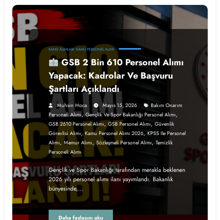
KAMU ALIMLARI
KAMU PERSONEL ALIMI
GSB 2 Bin 610 Personel Alımı
Yapacak: Kadrolar Ve Başvuru
Şartları Açıklandı
Muhsin Hoca
Mayıs 15, 2026
Bakım Onarım
,
,
Personeli Alımı
Gençlik Ve Spor Bakanlığı Personel Alımı
,
,
GSB 2610 Personel Alımı
GSB Personel Alımı
Güvenlik
,
,
Görevlisi Alımı
Kamu Personel Alımı 2026
KPSS Ile Personel
,
,
,
Alımı
Memur Alımı
Sözleşmeli Personel Alımı
Temizlik
Personeli Alımı
Gençlik ve Spor Bakanlığı tarafından merakla beklenen
2026 yılı personel alımı ilanı yayımlandı. Bakanlık
bünyesinde,…
Daha fazlasını oku