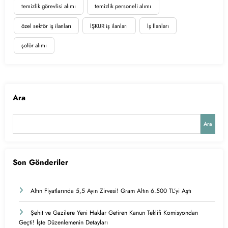
temizlik görevlisi alımı
temizlik personeli alımı
özel sektör iş ilanları
İŞKUR iş ilanları
İş İlanları
şoför alımı
Ara
Ara
Son Gönderiler
Altın Fiyatlarında 5,5 Ayın Zirvesi! Gram Altın 6.500 TL’yi Aştı
Şehit ve Gazilere Yeni Haklar Getiren Kanun Teklifi Komisyondan
Geçti! İşte Düzenlemenin Detayları