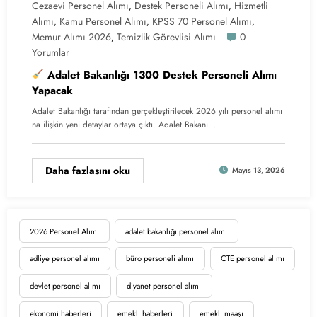
Cezaevi Personel Alımı
Destek Personeli Alımı
Hizmetli
,
,
Alımı
Kamu Personel Alımı
KPSS 70 Personel Alımı
,
,
,
Memur Alımı 2026
Temizlik Görevlisi Alımı
0
,
Yorumlar
Adalet Bakanlığı 1300 Destek Personeli Alımı
Yapacak
Adalet Bakanlığı tarafından gerçekleştirilecek 2026 yılı personel alımı
na ilişkin yeni detaylar ortaya çıktı. Adalet Bakanı…
Daha fazlasını oku
Mayıs 13, 2026
2026 Personel Alımı
adalet bakanlığı personel alımı
adliye personel alımı
büro personeli alımı
CTE personel alımı
devlet personel alımı
diyanet personel alımı
ekonomi haberleri
emekli haberleri
emekli maaşı