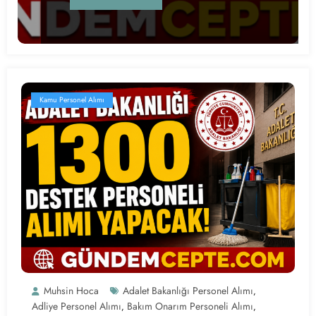
Kamu Personel Alımı
Muhsin Hoca
Adalet Bakanlığı Personel Alımı
,
Adliye Personel Alımı
Bakım Onarım Personeli Alımı
,
,