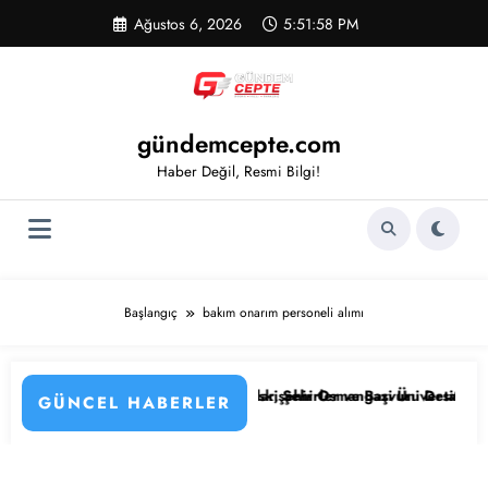
İçeriğe
Ağustos 6, 2026
5:51:59 PM
atla
gündemcepte.com
Haber Değil, Resmi Bilgi!
Başlangıç
bakım onarım personeli alımı
lımı Başladı! İşte Kadrolar, Şehirler ve Başvuru Detayları
Eskişehir Osmangazi Üniversitesi 203 Sözleşmel
GÜNCEL HABERLER