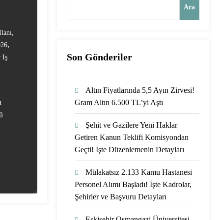
Ara
a
,
Ilanı
,
026
Son Gönderiler
 Iş
Altın Fiyatlarında 5,5 Ayın Zirvesi!
ı
Gram Altın 6.500 TL’yi Aştı
ü
Şehit ve Gazilere Yeni Haklar
Getiren Kanun Teklifi Komisyondan
Geçti! İşte Düzenlemenin Detayları
Mülakatsız 2.133 Kamu Hastanesi
Personel Alımı Başladı! İşte Kadrolar,
Şehirler ve Başvuru Detayları
Eskişehir Osmangazi Üniversitesi