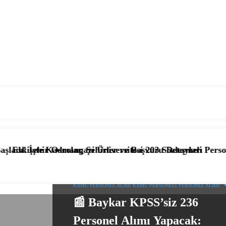
ar, Şehirler ve Başvuru Detayları
ngazi Üniversitesi 203 Sözleşmeli Personel Alımı Başladı!
📰 KPSS’li ve KPS
KAMU PERSONEL ALIMI
KAMU PERSONELI
PERSONEL ALIMI
📰 Baykar KPSS’siz 236
Personel Alımı Yapacak: