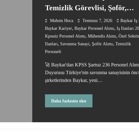
Temizlik Görevlisi, Şoför,
Mühendis ve Birçok Kadrod
Muhsin Hoca
Temmuz 7, 2026
Baykar Iş 
,
,
Baykar Kariyer
Baykar Personel Alımı
Iş Ilanları 2
,
,
Kpsssiz Personel Alımı
Mühendis Alımı
Özel Sektör
,
,
,
Ilanları
Savunma Sanayi
Şoför Alımı
Temizlik
Personeli
🚀 Baykar'dan KPSS Şartsız 236 Personel Alım
Duyurusu Türkiye'nin savunma sanayisinin önc
şirketlerinden Baykar, yeni…
Daha fazlasını oku