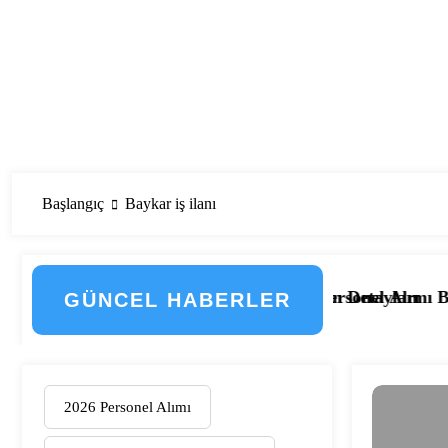
Başlangıç
Baykar iş ilanı
 Geçti! İşte Düzenlemenin Detayları
2.133 Kamu Hastanesi Personel Alımı Başladı! İşte Kadrol
Eskişehir Osma
GÜNCEL HABERLER
2026 Personel Alımı