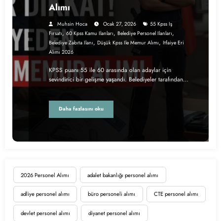
Alımı
Muhsin Hoca
Ocak 27, 2026
55 Kpss Iş
,
,
,
Fırsatı
60 Kpss Kamu Ilanları
Belediye Personel Ilanları
,
,
Belediye Zabıta Ilanı
Düşük Kpss Ile Memur Alımı
Itfaiye Eri
Alımı 2026
KPSS puanı 55 ile 60 arasında olan adaylar için
sevindirici bir gelişme yaşandı. Belediyeler tarafından…
Daha fazlasını oku
2026 Personel Alımı
adalet bakanlığı personel alımı
adliye personel alımı
büro personeli alımı
CTE personel alımı
devlet personel alımı
diyanet personel alımı