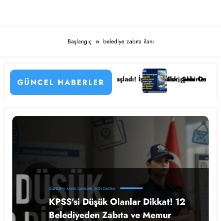
Başlangıç
belediye zabıta ilanı
in Detayları
Hastanesi Personel Alımı Başladı! İşte Kadrolar, Şehirler ve Başvuru D
Eskişehir Osmangazi Ünive
GÜNCEL HABERLER
GÜNDEM
KAMU İLANLARI
SON DAKIKA
KPSS’si Düşük Olanlar Dikkat! 12
Belediyeden Zabıta ve Memur