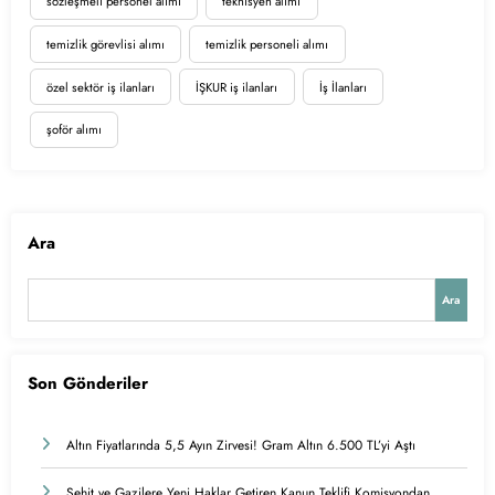
sözleşmeli personel alımı
teknisyen alımı
temizlik görevlisi alımı
temizlik personeli alımı
özel sektör iş ilanları
İŞKUR iş ilanları
İş İlanları
şoför alımı
Ara
Ara
Son Gönderiler
Altın Fiyatlarında 5,5 Ayın Zirvesi! Gram Altın 6.500 TL’yi Aştı
Şehit ve Gazilere Yeni Haklar Getiren Kanun Teklifi Komisyondan