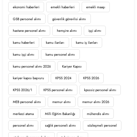
ekonomi haberleri
emekli haberleri
emekli maaşı
GSB personel alımı
güvenlik görevlisi alımı
hastane personel alımı
hemşire alımı
işçi alımı
kamu haberleri
kamu ilanları
kamu iş ilanları
kamu işçi alımı
kamu personel alımı
kamu personel alımı 2026
Kariyer Kapısı
kariyer kapısı başvuru
KPSS 2024
KPSS 2026
KPSS 2026/1
KPSS personel alımı
kpsssiz personel alımı
MEB personel alımı
memur alımı
memur alımı 2026
merkezi atama
Milli Eğitim Bakanlığı
mühendis alımı
personel alımı
sağlık personeli alımı
sözleşmeli personel