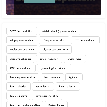
2026 Personel Alımı
adalet bakanlığı personel alımı
adliye personel alımı
büro personeli alımı
CTE personel alımı
devlet personel alımı
diyanet personel alımı
ekonomi haberleri
emekli haberleri
emekli maaşı
GSB personel alımı
güvenlik görevlisi alımı
hastane personel alımı
hemşire alımı
işçi alımı
kamu haberleri
kamu ilanları
kamu iş ilanları
kamu işçi alımı
kamu personel alımı
kamu personel alımı 2026
Kariyer Kapısı