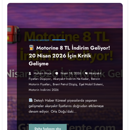
EKONOMI HABERLERI
Motorine 8 TL İndirim Geliyor!
20 Nisan 2026 İçin Kritik
Gelişme
Muhsin Hoca
Nisan 18, 2026
Akaryakıt
,
,
Fiyatları Düşüyor
Akaryakıt Indirim Ne Kadar
Benzin
,
,
,
Motorin Fiyatları
Brent Petrol Düşüş
Eşel Mobil Sistemi
Motorin Indirimi 2026
Detaylı Haber Küresel piyasalarda yaşanan
gelişmeler akaryakıt fiyatlarını doğrudan etkilemeye
devam ediyor. Orta Doğu’daki…
Daha fazlasını oku