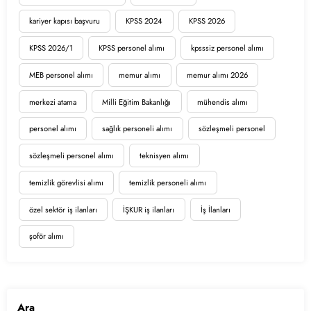
kariyer kapısı başvuru
KPSS 2024
KPSS 2026
KPSS 2026/1
KPSS personel alımı
kpsssiz personel alımı
MEB personel alımı
memur alımı
memur alımı 2026
merkezi atama
Milli Eğitim Bakanlığı
mühendis alımı
personel alımı
sağlık personeli alımı
sözleşmeli personel
sözleşmeli personel alımı
teknisyen alımı
temizlik görevlisi alımı
temizlik personeli alımı
özel sektör iş ilanları
İŞKUR iş ilanları
İş İlanları
şoför alımı
Ara