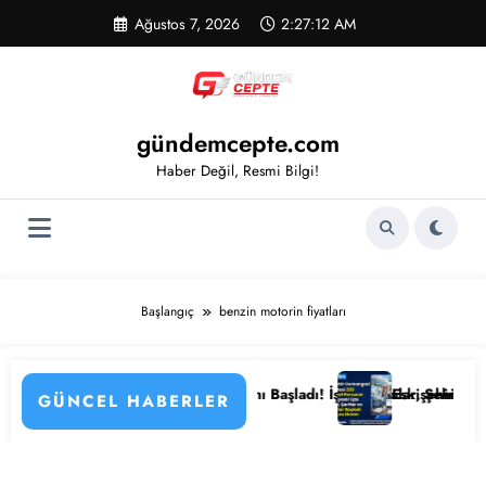
İçeriğe
Ağustos 7, 2026
2:27:12 AM
atla
gündemcepte.com
Haber Değil, Resmi Bilgi!
Başlangıç
benzin motorin fiyatları
menin Detayları
mu Hastanesi Personel Alımı Başladı! İşte Kadrolar, Şehirler ve Başvur
Eskişehir Osmangazi Üni
GÜNCEL HABERLER