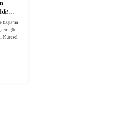
on
ldi!
el
le başlama
işlem gün
i. Küresel