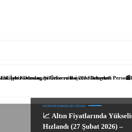
, Şehirler ve Başvuru Detayları
azi Üniversitesi 203 Sözleşmeli Personel Alımı Başladı! İ
📰 KPSS’li ve KPSS’s
EKONOMI HABERLERI
FINANS
📈 Altın Fiyatlarında Yükseli
Hızlandı (27 Şubat 2026) –