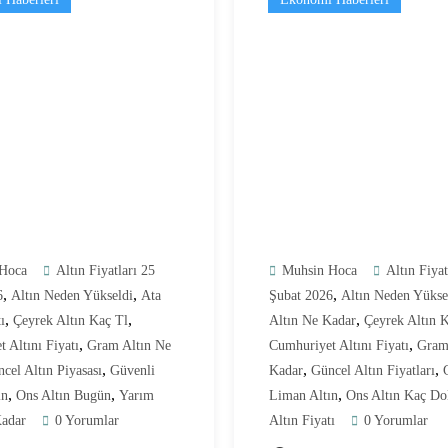
Hoca
Altın Fiyatları 25
Muhsin Hoca
Altın Fiyat
,
,
,
6
Altın Neden Yükseldi
Ata
Şubat 2026
Altın Neden Yükse
,
,
,
ı
Çeyrek Altın Kaç Tl
Altın Ne Kadar
Çeyrek Altın 
,
,
 Altını Fiyatı
Gram Altın Ne
Cumhuriyet Altını Fiyatı
Gram
,
,
,
cel Altın Piyasası
Güvenli
Kadar
Güncel Altın Fiyatları
,
,
,
ın
Ons Altın Bugün
Yarım
Liman Altın
Ons Altın Kaç Do
Kadar
0 Yorumlar
Altın Fiyatı
0 Yorumlar