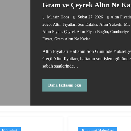
Gram ve Çeyrek Altın Ne Ka
Oldu?
Muhsin Hoca
Şubat 27, 2026
Altın Fiyatl
,
,
,
2026
Altın Fiyatları Son Dakika
Altın Yükselir Mi
,
,
Altın Fiyatı
Çeyrek Altın Fiyatı Bugün
Cumhuriyet 
,
Fiyatı
Gram Altın Ne Kadar
Altın Fiyatları Haftanın Son Gününde Yükseliş
Geçti Altın fiyatları, haftanın son işlem gününde
sabah saatlerinde…
Daha fazlasını oku
 Haberleri
Ekonomi Haberleri