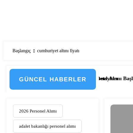
Başlangıç
cumhuriyet altını fiyatı
eçti! İşte Düzenlemenin Detayları
133 Kamu Hastanesi Personel Alımı Başladı! İşte Kadrolar
Eskişehir Osmang
GÜNCEL HABERLER
2026 Personel Alımı
adalet bakanlığı personel alımı