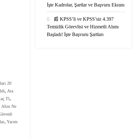
İşte Kadrolar, Şartlar ve Başvuru Ekranı
📰 KPSS’li ve KPSS’siz 4.397
Temizlik Görevlisi ve Hizmetli Alımı
Başladı! İşte Başvuru Şartları
ları 20
,
ldi
Ata
,
Kaç Tl
 Altın Ne
Güvenli
,
lar
Yarım