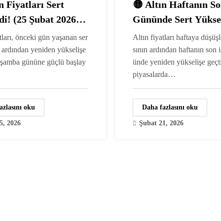
n Fiyatları Sert
🟡 Altın Haftanın S
di! (25 Şubat 2026
Gününde Sert Yükse
 Gram ve Çeyrek
(20 Şubat 2026 Günc
atları, önceki gün yaşanan ser
Altın fiyatları haftaya düşüş
Fiyatlar)
 ardından yeniden yükselişe
sının ardından haftanın son 
rşamba gününe güçlü başlay
ünde yeniden yükselişe geçt
piyasalarda…
azlasını oku
Daha fazlasını oku
5, 2026
Şubat 21, 2026