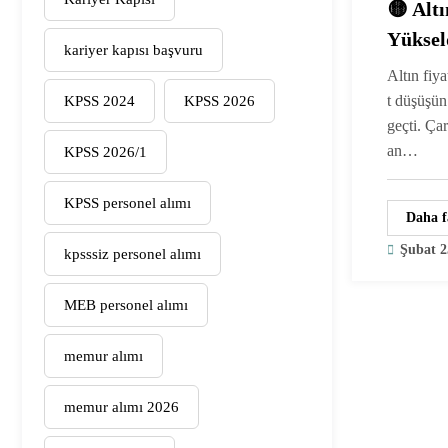
🟡 Altı
Yüksel
kariyer kapısı başvuru
Güncel
Altın fiy
Altın)
t düşüşün
KPSS 2024
KPSS 2026
geçti. Ça
an…
KPSS 2026/1
KPSS personel alımı
Daha f
Şubat 2
kpsssiz personel alımı
MEB personel alımı
memur alımı
memur alımı 2026