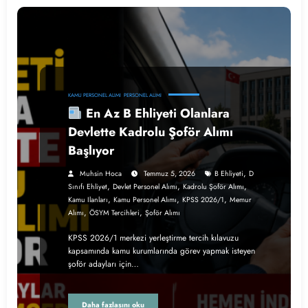
KAMU PERSONEL ALIMI
PERSONEL ALIMI
En Az B Ehliyeti Olanlara
Devlette Kadrolu Şoför Alımı
Başlıyor
,
Muhsin Hoca
Temmuz 5, 2026
B Ehliyeti
D
,
,
,
Sınıfı Ehliyet
Devlet Personel Alımı
Kadrolu Şoför Alımı
,
,
,
Kamu Ilanları
Kamu Personel Alımı
KPSS 2026/1
Memur
,
,
Alımı
ÖSYM Tercihleri
Şoför Alımı
KPSS 2026/1 merkezi yerleştirme tercih kılavuzu
kapsamında kamu kurumlarında görev yapmak isteyen
şoför adayları için…
Daha fazlasını oku