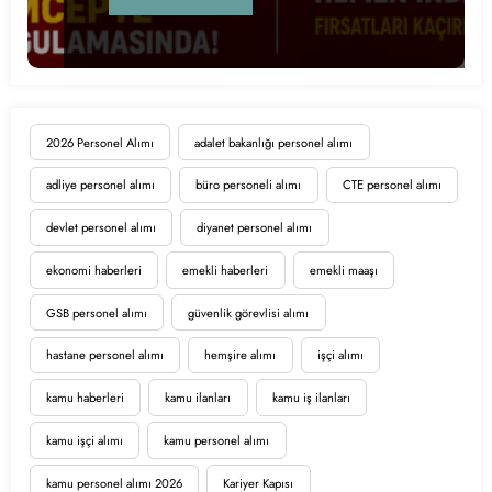
2026 Personel Alımı
adalet bakanlığı personel alımı
adliye personel alımı
büro personeli alımı
CTE personel alımı
devlet personel alımı
diyanet personel alımı
ekonomi haberleri
emekli haberleri
emekli maaşı
GSB personel alımı
güvenlik görevlisi alımı
hastane personel alımı
hemşire alımı
işçi alımı
kamu haberleri
kamu ilanları
kamu iş ilanları
kamu işçi alımı
kamu personel alımı
kamu personel alımı 2026
Kariyer Kapısı