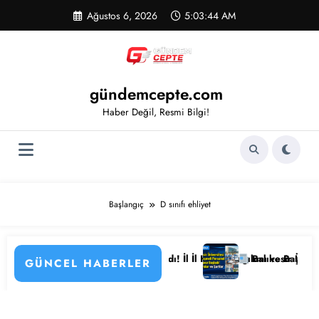
İçeriğe
Ağustos 6, 2026
5:03:44 AM
atla
gündemcepte.com
Haber Değil, Resmi Bilgi!
Başlangıç
D sınıfı ehliyet
yor
tane Personeli Alımı Başladı! İl İl Kadro Dağılımı ve Başvuru Detaylar
Balıkesir Üniversitesi 3
GÜNCEL HABERLER