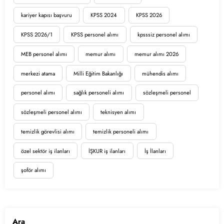
kariyer kapısı başvuru
KPSS 2024
KPSS 2026
KPSS 2026/1
KPSS personel alımı
kpsssiz personel alımı
MEB personel alımı
memur alımı
memur alımı 2026
merkezi atama
Milli Eğitim Bakanlığı
mühendis alımı
personel alımı
sağlık personeli alımı
sözleşmeli personel
sözleşmeli personel alımı
teknisyen alımı
temizlik görevlisi alımı
temizlik personeli alımı
özel sektör iş ilanları
İŞKUR iş ilanları
İş İlanları
şoför alımı
Ara