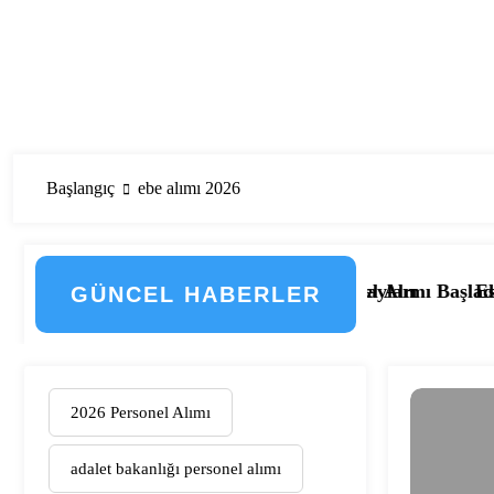
Başlangıç
ebe alımı 2026
i! İşte Düzenlemenin Detayları
 Kamu Hastanesi Personel Alımı Başladı! İşte Kadrolar, 
Eskişehir Osmangazi
GÜNCEL HABERLER
2026 Personel Alımı
adalet bakanlığı personel alımı