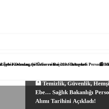
Şehirler ve Başvuru Detayları
 Üniversitesi 203 Sözleşmeli Personel Alımı Başladı! İşt
📰 KPSS’li ve KPSS’siz
KAMU PERSONEL HABERLERI
KAMU PERSONELI
SAĞLIK HAB
🏥 Temizlik, Güvenlik, Hemşi
Ebe… Sağlık Bakanlığı Perso
Alımı Tarihini Açıkladı!