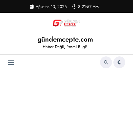
İçeriğe
Ağustos 10, 2026
8:21:57 AM
atla
gündemcepte.com
Haber Değil, Resmi Bilgi!