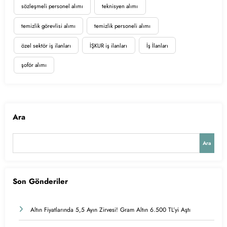
sözleşmeli personel alımı
teknisyen alımı
temizlik görevlisi alımı
temizlik personeli alımı
özel sektör iş ilanları
İŞKUR iş ilanları
İş İlanları
şoför alımı
Ara
Ara
Son Gönderiler
Altın Fiyatlarında 5,5 Ayın Zirvesi! Gram Altın 6.500 TL’yi Aştı