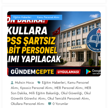
Eğitim Haberleri
Kamu Personel Alımı
Muhsin Hoca
Eğitim Haberleri
Kamu Personel
,
Alımı
Kpsssiz Personel Alımı
MEB Personel Alımı
MEB
,
,
,
Son Dakika
Milli Eğitim Bakanlığı
Okul Güvenliği
Okul
,
,
,
Güvenlik Görevlisi Alımı
Okul Temizlik Personeli Alımı
,
,
Okullara Personel Alımı
0 Yorumlar