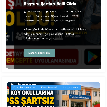
Başvuru Şartları Belli Oldu
Muhsin Hoca
Temmuz 2, 2026
Eğitim
,
,
,
,
Haberleri
Öğrenci Affı
Öğrenci Haberleri
TBMM
,
,
Üniversite Affı
Üniversite Kayıt
Yükseköğretim
Yükseköğretimde öğrenci affı bekleyen yüz binlerce
aday için önemli gelişme yaşandı. TBMM
gündemindeki torba yasa…
Daha fazlasını oku
Kamu Personel Alımı
Kamu Personeli
Personel Alımı