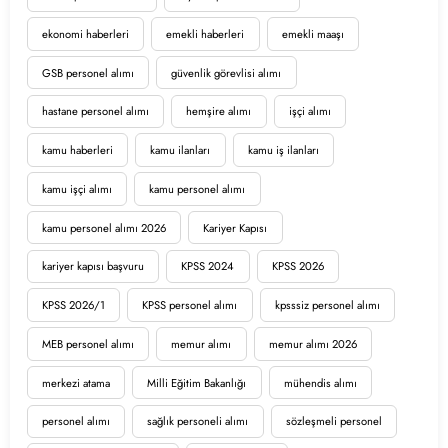
ekonomi haberleri
emekli haberleri
emekli maaşı
GSB personel alımı
güvenlik görevlisi alımı
hastane personel alımı
hemşire alımı
işçi alımı
kamu haberleri
kamu ilanları
kamu iş ilanları
kamu işçi alımı
kamu personel alımı
kamu personel alımı 2026
Kariyer Kapısı
kariyer kapısı başvuru
KPSS 2024
KPSS 2026
KPSS 2026/1
KPSS personel alımı
kpsssiz personel alımı
MEB personel alımı
memur alımı
memur alımı 2026
merkezi atama
Milli Eğitim Bakanlığı
mühendis alımı
personel alımı
sağlık personeli alımı
sözleşmeli personel