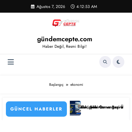
İçeriğe
Ağustos 7, 2026
4:12:53 AM
atla
gündemcepte.com
Haber Değil, Resmi Bilgi!
Başlangıç
ekonomi
el Alımı Başladı! İşte Kadrolar, Şehirler ve Başvuru Detayları
Eskişehir Osmangazi Üniversitesi 203 Sözle
GÜNCEL HABERLER