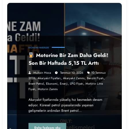
EKONOMI HABERLERI
Motorine Bir Zam Daha Geldi!
Son Bir Haftada 5,15 TL Arttı
Muhsin Hoca
Temmuz 10, 2026
10 Temmuz
,
,
,
,
2026
Akaryakıt Fiyatları
Akaryakıt Zammı
Benzin Fiyatı
,
,
,
,
Brent Petrol
Ekonomi
Enerji
LPG Fiyatı
Motorin Litre
,
Fiyatı
Motorin Zammı
Akaryakıt fiyatlarında yükseliş hız kesmeden devam
ediyor. Küresel petrol piyasalarında yaşanan
gelişmelerin ardından Brent petrol…
Daha fazlasını oku