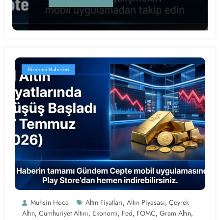
Ekonomi Haberleri
Muhsin Hoca
Altın Fiyatları
Altın Piyasası
Çeyrek
,
,
Altın
Cumhuriyet Altını
Ekonomi
Fed
FOMC
Gram Altın
,
,
,
,
,
,