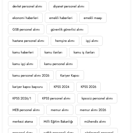
devlet personel alımı
diyanet personel alımı
ekonomi haberleri
emekli haberleri
emekli maaşı
GSB personel alımı
güvenlik görevlisi alımı
hastane personel alımı
hemşire alımı
işçi alımı
kamu haberleri
kamu ilanları
kamu iş ilanları
kamu işçi alımı
kamu personel alımı
kamu personel alımı 2026
Kariyer Kapısı
kariyer kapısı başvuru
KPSS 2024
KPSS 2026
KPSS 2026/1
KPSS personel alımı
kpsssiz personel alımı
MEB personel alımı
memur alımı
memur alımı 2026
merkezi atama
Milli Eğitim Bakanlığı
mühendis alımı
personel alımı
sağlık personeli alımı
sözleşmeli personel