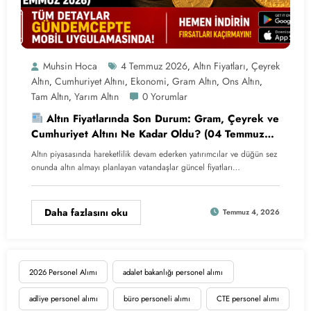
Muhsin Hoca
4 Temmuz 2026
Altın Fiyatları
Çeyrek
,
,
Altın
Cumhuriyet Altını
Ekonomi
Gram Altın
Ons Altın
,
,
,
,
,
Tam Altın
Yarım Altın
0 Yorumlar
,
Altın Fiyatlarında Son Durum: Gram, Çeyrek ve
Cumhuriyet Altını Ne Kadar Oldu? (04 Temmuz
2026)
Altın piyasasında hareketlilik devam ederken yatırımcılar ve düğün sez
onunda altın almayı planlayan vatandaşlar güncel fiyatları…
Daha fazlasını oku
Temmuz 4, 2026
2026 Personel Alımı
adalet bakanlığı personel alımı
adliye personel alımı
büro personeli alımı
CTE personel alımı