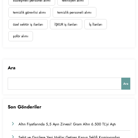
sözleşmeli personel alımı
teknisyen alımı
temizlik görevlisi alımı
temizlik personeli alımı
özel sektör iş ilanları
İŞKUR iş ilanları
İş İlanları
şoför alımı
Ara
Ara
Son Gönderiler
Altın Fiyatlarında 5,5 Ayın Zirvesi! Gram Altın 6.500 TL’yi Aştı
Şehit ve Gazilere Yeni Haklar Getiren Kanun Teklifi Komisyondan