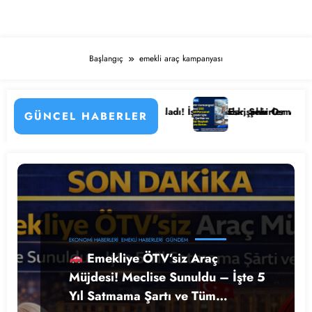
Başlangıç
emekli araç kampanyası
 Detayları
tanesi Personel Alımı Başladı! İşte Kadrolar, Şehirler ve Başvuru Det
Eskişehir Osmangazi Üniversi
GÜNCEL HABERLER
EKONOMI HABERLERI
EMEKLI HABERLERI
GÜNDEM
Emekliye ÖTV’siz Araç
Müjdesi! Meclise Sunuldu – İşte 5
Yıl Satmama Şartı ve Tüm