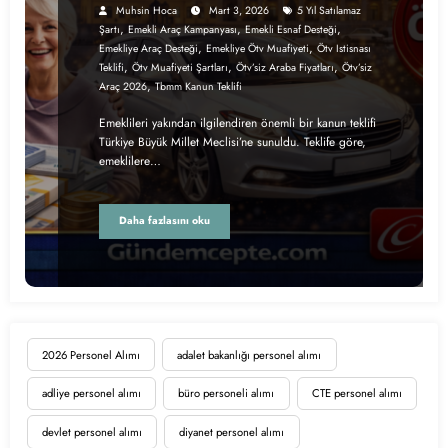
Detaylar
Muhsin Hoca
Mart 3, 2026
5 Yıl Satılamaz
,
,
,
Şartı
Emekli Araç Kampanyası
Emekli Esnaf Desteği
,
,
Emekliye Araç Desteği
Emekliye Ötv Muafiyeti
Ötv Istisnası
,
,
,
Teklifi
Ötv Muafiyeti Şartları
Ötv’siz Araba Fiyatları
Ötv’siz
,
Araç 2026
Tbmm Kanun Teklifi
Emeklileri yakından ilgilendiren önemli bir kanun teklifi
Türkiye Büyük Millet Meclisi’ne sunuldu. Teklife göre,
emeklilere…
Daha fazlasını oku
2026 Personel Alımı
adalet bakanlığı personel alımı
adliye personel alımı
büro personeli alımı
CTE personel alımı
devlet personel alımı
diyanet personel alımı