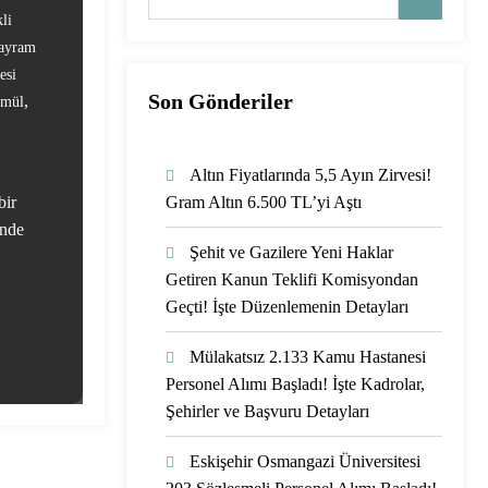
li
ayram
esi
Son Gönderiler
,
rmül
Altın Fiyatlarında 5,5 Ayın Zirvesi!
bir
Gram Altın 6.500 TL’yi Aştı
inde
Şehit ve Gazilere Yeni Haklar
Getiren Kanun Teklifi Komisyondan
Geçti! İşte Düzenlemenin Detayları
Mülakatsız 2.133 Kamu Hastanesi
Personel Alımı Başladı! İşte Kadrolar,
Şehirler ve Başvuru Detayları
Eskişehir Osmangazi Üniversitesi