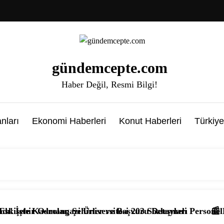
gündemcepte.com
Haber Değil, Resmi Bilgi!
nları
Ekonomi Haberleri
Konut Haberleri
Türkiye
 Şehirler ve Başvuru Detayları
zi Üniversitesi 203 Sözleşmeli Personel Alımı Başladı! İş
📰 KPSS’li ve KPSS’si