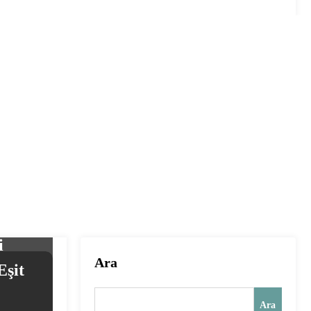
i
Ara
Eşit
Ara