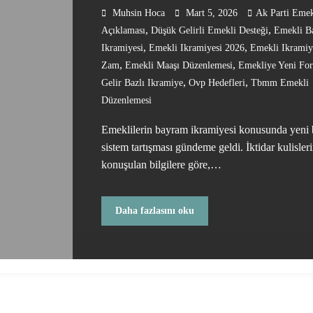
Gündemde
Muhsin Hoca
Mart 5, 2026
Ak Parti Emek
,
,
Açıklaması
Düşük Gelirli Emekli Desteği
Emekli B
,
,
Ikramiyesi
Emekli Ikramiyesi 2026
Emekli Ikramiy
,
,
Zam
Emekli Maaşı Düzenlemesi
Emekliye Yeni Fo
,
,
Gelir Bazlı Ikramiye
Ovp Hedefleri
Tbmm Emekli
Düzenlemesi
Emeklilerin bayram ikramiyesi konusunda yeni 
sistem tartışması gündeme geldi. İktidar kulisler
konuşulan bilgilere göre,…
Daha fazlasını oku