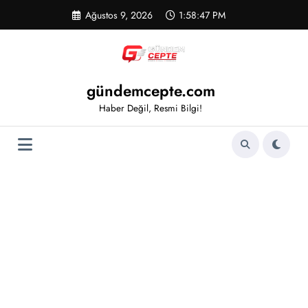
İçeriğe
Ağustos 9, 2026
1:58:47 PM
atla
gündemcepte.com
Haber Değil, Resmi Bilgi!