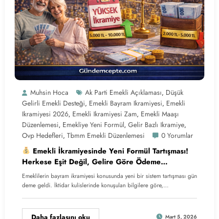
Muhsin Hoca
Ak Parti Emekli Açıklaması
Düşük
,
Gelirli Emekli Desteği
Emekli Bayram Ikramiyesi
Emekli
,
,
Ikramiyesi 2026
Emekli Ikramiyesi Zam
Emekli Maaşı
,
,
Düzenlemesi
Emekliye Yeni Formül
Gelir Bazlı Ikramiye
,
,
,
Ovp Hedefleri
Tbmm Emekli Düzenlemesi
0 Yorumlar
,
Emekli İkramiyesinde Yeni Formül Tartışması!
Herkese Eşit Değil, Gelire Göre Ödeme
Gündemde
Emeklilerin bayram ikramiyesi konusunda yeni bir sistem tartışması gün
deme geldi. İktidar kulislerinde konuşulan bilgilere göre,…
Daha fazlasını oku
Mart 5, 2026