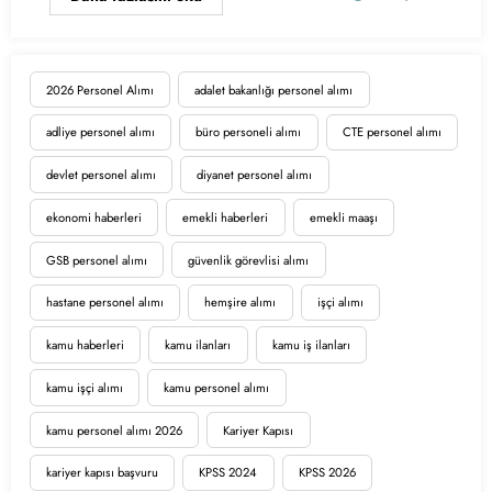
2026 Personel Alımı
adalet bakanlığı personel alımı
adliye personel alımı
büro personeli alımı
CTE personel alımı
devlet personel alımı
diyanet personel alımı
ekonomi haberleri
emekli haberleri
emekli maaşı
GSB personel alımı
güvenlik görevlisi alımı
hastane personel alımı
hemşire alımı
işçi alımı
kamu haberleri
kamu ilanları
kamu iş ilanları
kamu işçi alımı
kamu personel alımı
kamu personel alımı 2026
Kariyer Kapısı
kariyer kapısı başvuru
KPSS 2024
KPSS 2026