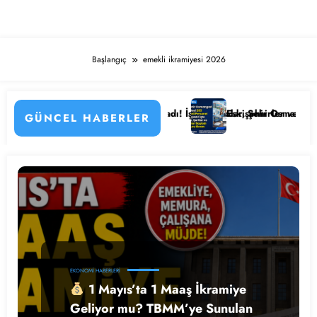
Başlangıç
emekli ikramiyesi 2026
ayları
esi Personel Alımı Başladı! İşte Kadrolar, Şehirler ve Başvuru Detayla
Eskişehir Osmangazi Üniversitesi
GÜNCEL HABERLER
EKONOMI HABERLERI
1 Mayıs’ta 1 Maaş İkramiye
Geliyor mu? TBMM’ye Sunulan