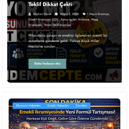
Teklif Dikkat Çekti
,
Muhsin Hoca
Mayıs 5, 2026
1 Mayıs Ikramiye
,
,
Emekli Ikramiyesi 2026
Kamu Işçileri Ikramiye
Maaş
,
Ikramiyesi
Tbmm Teklif Ikramiye
Milyonlarca çalışan ve emekliyi ilgilendiren önemli bir
düzenleme gündeme geldi. Türkiye Büyük Millet
Meclisi’ne sunulan…
Daha fazlasını oku
Ekonomi Haberleri
Emekli Haberleri
Gündem