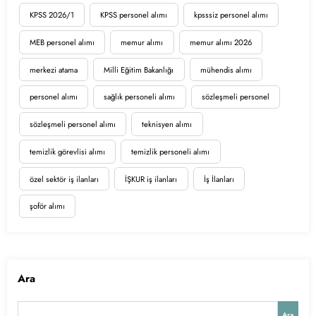
KPSS 2026/1
KPSS personel alımı
kpsssiz personel alımı
MEB personel alımı
memur alımı
memur alımı 2026
merkezi atama
Milli Eğitim Bakanlığı
mühendis alımı
personel alımı
sağlık personeli alımı
sözleşmeli personel
sözleşmeli personel alımı
teknisyen alımı
temizlik görevlisi alımı
temizlik personeli alımı
özel sektör iş ilanları
İŞKUR iş ilanları
İş İlanları
şoför alımı
Ara
Ara