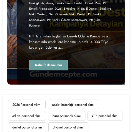
,
,
,
Uraloğlu Açıklama
Emekli Finans Destek
Emekli Maaşı Ptt
,
,
Emekli Promosyon 2026
Emekliye 14 Bin Tl Destek
Emekliye
,
,
Nakit Yardım
Geri Ödemesiz Nakit Destek
Ptt Emekli
,
,
Kampanyası
Ptt Emekli Ödeme Kampanyası
Ptt Şube
Başvuru
PTT tarafından başlatılan Emekli Ödeme Kampanyası
kapsamında emeklilere kademeli olarak 14.000 TL’ye
kadar geri ödemesiz…
Daha fazlasını oku
2026 Personel Alımı
adalet bakanlığı personel alımı
adliye personel alımı
büro personeli alımı
CTE personel alımı
devlet personel alımı
diyanet personel alımı