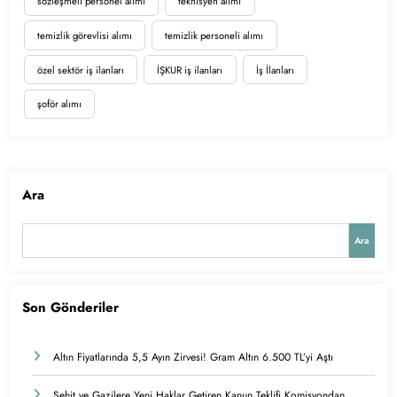
sözleşmeli personel alımı
teknisyen alımı
temizlik görevlisi alımı
temizlik personeli alımı
özel sektör iş ilanları
İŞKUR iş ilanları
İş İlanları
şoför alımı
Ara
Ara
Son Gönderiler
Altın Fiyatlarında 5,5 Ayın Zirvesi! Gram Altın 6.500 TL’yi Aştı
Şehit ve Gazilere Yeni Haklar Getiren Kanun Teklifi Komisyondan