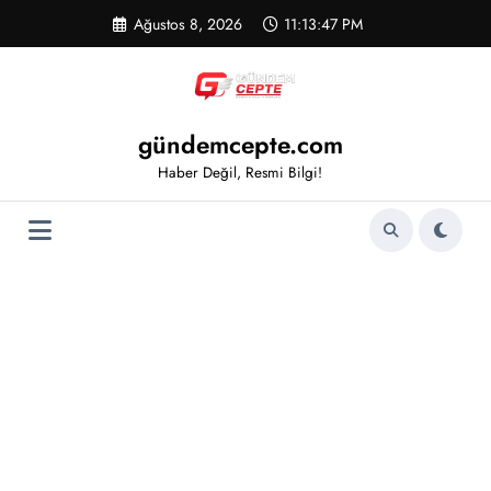
İçeriğe
Ağustos 8, 2026
11:13:48 PM
atla
gündemcepte.com
Haber Değil, Resmi Bilgi!