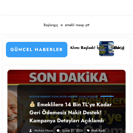
Başlangıç
emekli maaşı ptt
nlemenin Detayları
 Kamu Hastanesi Personel Alımı Başladı! İşte Kadrolar, Şehirler ve Baş
Eskişehir Osmangazi 
GÜNCEL HABERLER
EKONOMI HABERLERI
SOSYAL DESTEK HABERLERI
SOSYAL DESTEKLER
Emeklilere 14 Bin TL’ye Kadar
Geri Ödemesiz Nakit Destek!
Kampanya Detayları Açıklandı
Muhsin Hoca
Şubat 21, 2026
Abdulkadir