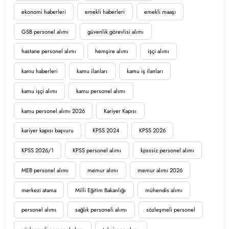
ekonomi haberleri
emekli haberleri
emekli maaşı
GSB personel alımı
güvenlik görevlisi alımı
hastane personel alımı
hemşire alımı
işçi alımı
kamu haberleri
kamu ilanları
kamu iş ilanları
kamu işçi alımı
kamu personel alımı
kamu personel alımı 2026
Kariyer Kapısı
kariyer kapısı başvuru
KPSS 2024
KPSS 2026
KPSS 2026/1
KPSS personel alımı
kpsssiz personel alımı
MEB personel alımı
memur alımı
memur alımı 2026
merkezi atama
Milli Eğitim Bakanlığı
mühendis alımı
personel alımı
sağlık personeli alımı
sözleşmeli personel