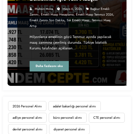
Hesapları
Muhsin Hoca
Mayıs 6, 2026
Bağkur Emekli
,
,
,
Zammı
Emekli Maaşı Hesaplama
Emekli Maaşı Temmuz 2026
,
,
Emekli Zammı Son Dakika
Ssk Emekli Maaşı
Temmuz Maaş
Artışı
Milyonlarca emeklinin gözü Temmuz ayında yapılacak
maaş zammına çevrilmiş durumda. Türkiye İstatistik
Kurumu tarafından açıklanan…
Daha fazlasını oku
2026 Personel Alımı
adalet bakanlığı personel alımı
adliye personel alımı
büro personeli alımı
CTE personel alımı
devlet personel alımı
diyanet personel alımı