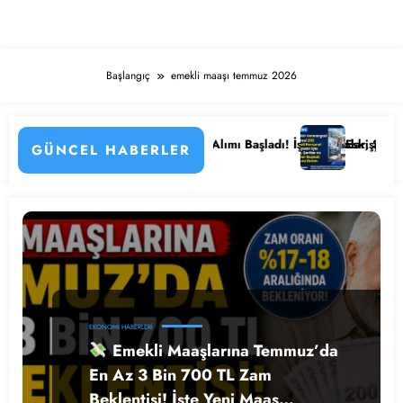
Başlangıç
emekli maaşı temmuz 2026
zenlemenin Detayları
33 Kamu Hastanesi Personel Alımı Başladı! İşte Kadrolar, Şehirler ve B
Eskişehir Osmangaz
GÜNCEL HABERLER
EKONOMI HABERLERI
Emekli Maaşlarına Temmuz’da
En Az 3 Bin 700 TL Zam
Beklentisi! İşte Yeni Maaş