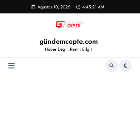
İçeriğe
Ağustos 10, 2026
4:45:22 AM
atla
gündemcepte.com
Haber Değil, Resmi Bilgi!