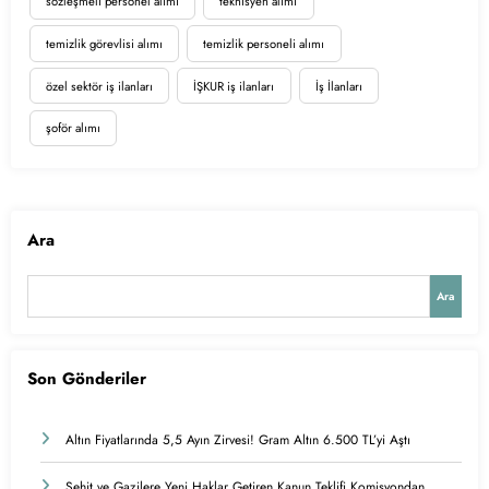
sözleşmeli personel alımı
teknisyen alımı
temizlik görevlisi alımı
temizlik personeli alımı
özel sektör iş ilanları
İŞKUR iş ilanları
İş İlanları
şoför alımı
Ara
Ara
Son Gönderiler
Altın Fiyatlarında 5,5 Ayın Zirvesi! Gram Altın 6.500 TL’yi Aştı
Şehit ve Gazilere Yeni Haklar Getiren Kanun Teklifi Komisyondan