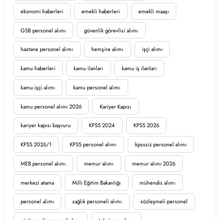
ekonomi haberleri
emekli haberleri
emekli maaşı
GSB personel alımı
güvenlik görevlisi alımı
hastane personel alımı
hemşire alımı
işçi alımı
kamu haberleri
kamu ilanları
kamu iş ilanları
kamu işçi alımı
kamu personel alımı
kamu personel alımı 2026
Kariyer Kapısı
kariyer kapısı başvuru
KPSS 2024
KPSS 2026
KPSS 2026/1
KPSS personel alımı
kpsssiz personel alımı
MEB personel alımı
memur alımı
memur alımı 2026
merkezi atama
Milli Eğitim Bakanlığı
mühendis alımı
personel alımı
sağlık personeli alımı
sözleşmeli personel