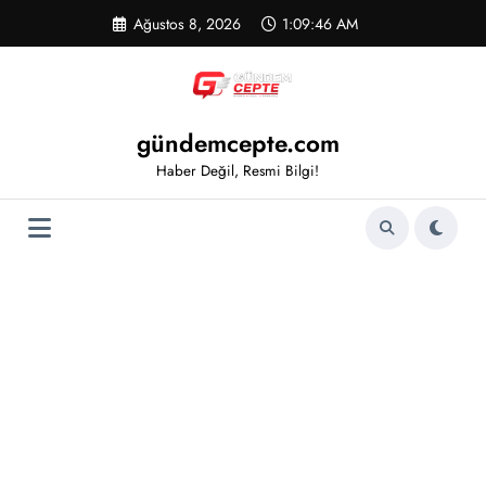
İçeriğe
Ağustos 8, 2026
1:09:46 AM
atla
gündemcepte.com
Haber Değil, Resmi Bilgi!