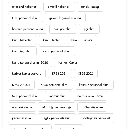
ekonomi haberleri
emekli haberleri
emekli maaşı
GSB personel alımı
güvenlik görevlisi alımı
hastane personel alımı
hemşire alımı
işçi alımı
kamu haberleri
kamu ilanları
kamu iş ilanları
kamu işçi alımı
kamu personel alımı
kamu personel alımı 2026
Kariyer Kapısı
kariyer kapısı başvuru
KPSS 2024
KPSS 2026
KPSS 2026/1
KPSS personel alımı
kpsssiz personel alımı
MEB personel alımı
memur alımı
memur alımı 2026
merkezi atama
Milli Eğitim Bakanlığı
mühendis alımı
personel alımı
sağlık personeli alımı
sözleşmeli personel