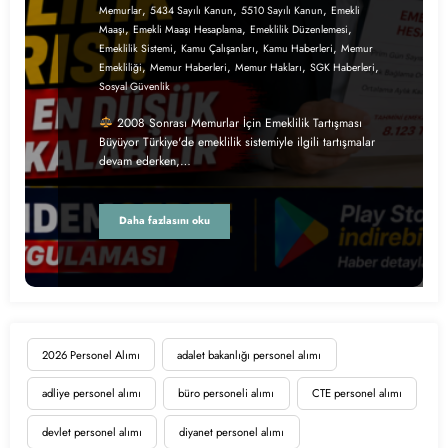
,
,
,
Memurlar
5434 Sayılı Kanun
5510 Sayılı Kanun
Emekli
,
,
,
Maaşı
Emekli Maaşı Hesaplama
Emeklilik Düzenlemesi
,
,
,
Emeklilik Sistemi
Kamu Çalışanları
Kamu Haberleri
Memur
,
,
,
,
Emekliliği
Memur Haberleri
Memur Hakları
SGK Haberleri
Sosyal Güvenlik
2008 Sonrası Memurlar İçin Emeklilik Tartışması
Büyüyor Türkiye'de emeklilik sistemiyle ilgili tartışmalar
devam ederken,…
Daha fazlasını oku
2026 Personel Alımı
adalet bakanlığı personel alımı
adliye personel alımı
büro personeli alımı
CTE personel alımı
devlet personel alımı
diyanet personel alımı