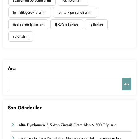
sözleşmeli personel alımı
teknisyen alımı
temizlik görevlisi alımı
temizlik personeli alımı
özel sektör iş ilanları
İŞKUR iş ilanları
İş İlanları
şoför alımı
Ara
Ara
Son Gönderiler
Altın Fiyatlarında 5,5 Ayın Zirvesi! Gram Altın 6.500 TL’yi Aştı
Şehit ve Gazilere Yeni Haklar Getiren Kanun Teklifi Komisyondan