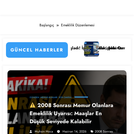
Başlangıç
Emeklilik Düzenlemesi
in Detayları
Hastanesi Personel Alımı Başladı! İşte Kadrolar, Şehirler ve Başvuru D
Eskişehir Osmangazi Üniver
GÜNCEL HABERLER
GÜNDEM
MEMUR ALIMLARI
SON DAKIKA
2008 Sonrası Memur Olanlara
Emeklilik Uyarısı: Maaşlar En
Düşük Seviyede Kalabilir
Muhsin Hoca
Haziran 14, 2026
2008 Sonrası