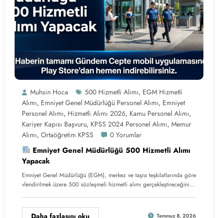
Muhsin Hoca
500 Hizmetli Alımı
EGM Hizmetli
,
Alımı
Emniyet Genel Müdürlüğü Personel Alımı
Emniyet
,
,
Personel Alımı
Hizmetli Alımı 2026
Kamu Personel Alımı
,
,
,
Kariyer Kapısı Başvuru
KPSS 2024 Personel Alımı
Memur
,
,
Alımı
Ortaöğretim KPSS
0 Yorumlar
,
Emniyet Genel Müdürlüğü 500 Hizmetli Alımı
Yapacak
Emniyet Genel Müdürlüğü (EGM), merkez ve taşra teşkilatlarında göre
vlendirilmek üzere 500 sözleşmeli hizmetli alımı gerçekleştireceğini…
Daha fazlasını oku
Temmuz 8, 2026