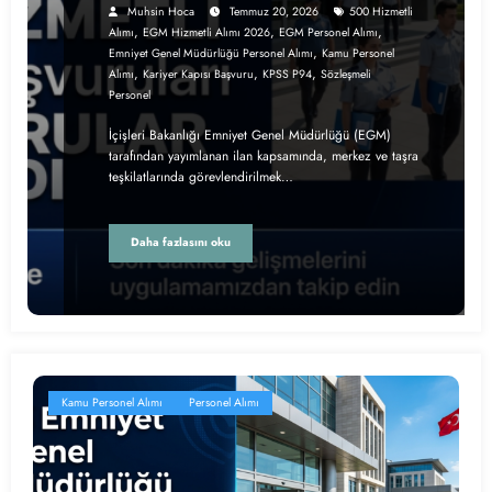
Muhsin Hoca
Temmuz 20, 2026
500 Hizmetli
,
,
,
Alımı
EGM Hizmetli Alımı 2026
EGM Personel Alımı
,
Emniyet Genel Müdürlüğü Personel Alımı
Kamu Personel
,
,
,
Alımı
Kariyer Kapısı Başvuru
KPSS P94
Sözleşmeli
Personel
İçişleri Bakanlığı Emniyet Genel Müdürlüğü (EGM)
tarafından yayımlanan ilan kapsamında, merkez ve taşra
teşkilatlarında görevlendirilmek…
Daha fazlasını oku
Kamu Personel Alımı
Personel Alımı