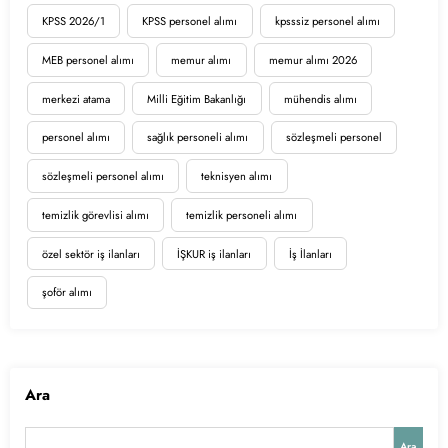
KPSS 2026/1
KPSS personel alımı
kpsssiz personel alımı
MEB personel alımı
memur alımı
memur alımı 2026
merkezi atama
Milli Eğitim Bakanlığı
mühendis alımı
personel alımı
sağlık personeli alımı
sözleşmeli personel
sözleşmeli personel alımı
teknisyen alımı
temizlik görevlisi alımı
temizlik personeli alımı
özel sektör iş ilanları
İŞKUR iş ilanları
İş İlanları
şoför alımı
Ara
Ara