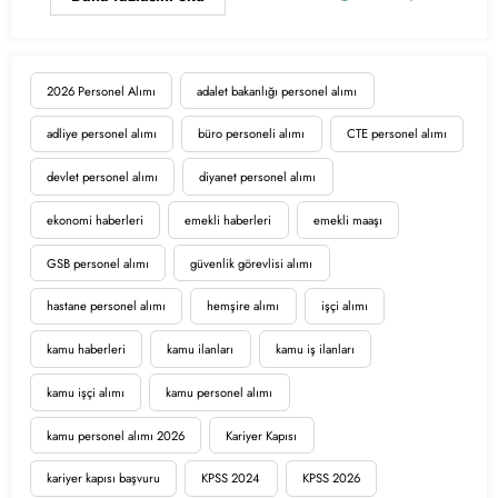
2026 Personel Alımı
adalet bakanlığı personel alımı
adliye personel alımı
büro personeli alımı
CTE personel alımı
devlet personel alımı
diyanet personel alımı
ekonomi haberleri
emekli haberleri
emekli maaşı
GSB personel alımı
güvenlik görevlisi alımı
hastane personel alımı
hemşire alımı
işçi alımı
kamu haberleri
kamu ilanları
kamu iş ilanları
kamu işçi alımı
kamu personel alımı
kamu personel alımı 2026
Kariyer Kapısı
kariyer kapısı başvuru
KPSS 2024
KPSS 2026