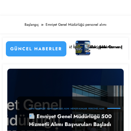
Başlangıç
Emniyet Genel Müdürlüğü personel alımı
ları
i Personel Alımı Başladı! İşte Kadrolar, Şehirler ve Başvuru Detayları
Eskişehir Osmangazi Üniversitesi 2
GÜNCEL HABERLER
KAMU HABERLERI
KAMU PERSONEL ALIMI
MEMUR ALIMLARI
PERSONEL ALIMI
Emniyet Genel Müdürlüğü 500
Hizmetli Alımı Başvuruları Başladı