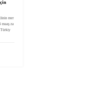
çin
,
linin mer
’ye
6 maaş za
 Türkiy
yor