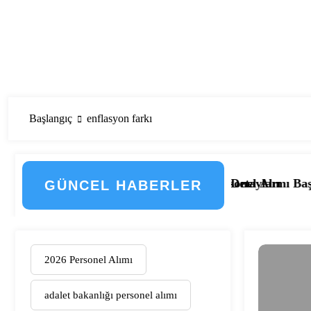
Başlangıç
enflasyon farkı
eçti! İşte Düzenlemenin Detayları
133 Kamu Hastanesi Personel Alımı Başladı! İşte Kadrolar
Eskişehir Osmang
GÜNCEL HABERLER
2026 Personel Alımı
adalet bakanlığı personel alımı