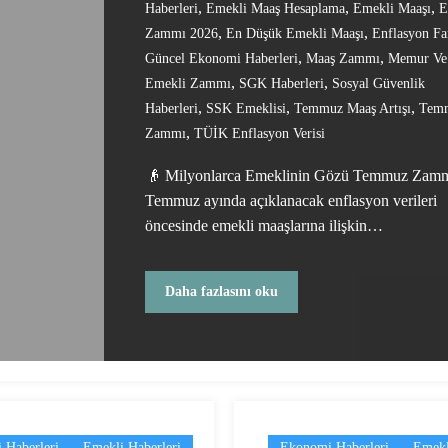
,
,
,
Haberleri
Emekli Maaş Hesaplama
Emekli Maaşı
E
,
,
Zammı 2026
En Düşük Emekli Maaşı
Enflasyon Fa
,
,
Güncel Ekonomi Haberleri
Maaş Zammı
Memur Ve
,
,
Emekli Zammı
SGK Haberleri
Sosyal Güvenlik
,
,
,
Haberleri
SSK Emeklisi
Temmuz Maaş Artışı
Tem
,
Zammı
TÜİK Enflasyon Verisi
👴 Milyonlarca Emeklinin Gözü Temmuz Zam
Temmuz ayında açıklanacak enflasyon verileri
öncesinde emekli maaşlarına ilişkin…
Daha fazlasını oku
 Haberleri
Emekli Haberleri
Ekonomi Haberleri
Emekl