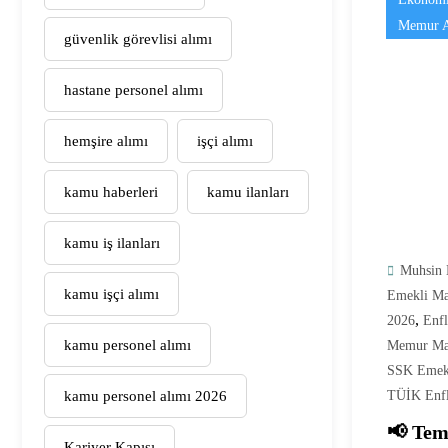
Memur A
güvenlik görevlisi alımı
hastane personel alımı
hemşire alımı
işçi alımı
kamu haberleri
kamu ilanları
kamu iş ilanları
Muhsin 
kamu işçi alımı
Emekli Ma
,
2026
Enfl
kamu personel alımı
Memur Maa
SSK Emekl
kamu personel alımı 2026
TÜİK Enfl
📢 Te
Kariyer Kapısı