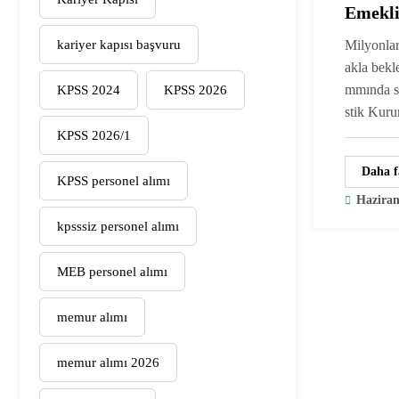
Emekli
Ne Kad
kariyer kapısı başvuru
Milyonla
akla bek
mmında so
KPSS 2024
KPSS 2026
stik Ku
KPSS 2026/1
Daha f
KPSS personel alımı
Haziran
kpsssiz personel alımı
MEB personel alımı
memur alımı
memur alımı 2026