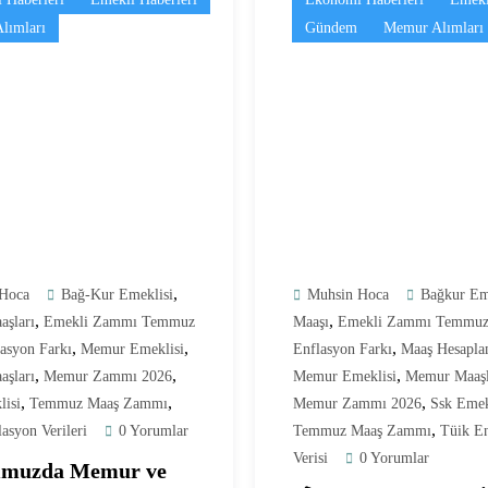
lımları
Gündem
Memur Alımları
,
Hoca
Bağ-Kur Emeklisi
Muhsin Hoca
Bağkur Em
,
,
aşları
Emekli Zammı Temmuz
Maaşı
Emekli Zammı Temmuz
,
,
,
asyon Farkı
Memur Emeklisi
Enflasyon Farkı
Maaş Hesapl
,
,
,
şları
Memur Zammı 2026
Memur Emeklisi
Memur Maaşl
,
,
,
isi
Temmuz Maaş Zammı
Memur Zammı 2026
Ssk Emek
,
asyon Verileri
0 Yorumlar
Temmuz Maaş Zammı
Tüik En
Verisi
0 Yorumlar
mmuzda Memur ve