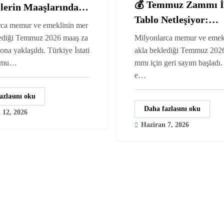
💰 Temmuz Zammı İ
lerin Maaşlarında
Tablo Netleşiyor:
ar Artış Olacak?
rca memur ve emeklinin mer
Memurlara 8.862 TL
lediği Temmuz 2026 maaş za
Milyonlarca memur ve emek
Emeklilere 3.672 TL
na yaklaşıldı. Türkiye İstati
akla beklediği Temmuz 202
rumu…
mmı için geri sayım başladı.
Kadar Artış Bekleni
e…
azlasını oku
Daha fazlasını oku
 12, 2026
Haziran 7, 2026