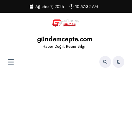
İçeriğe
Ağustos 7, 2026
10:57:32 AM
atla
gündemcepte.com
Haber Değil, Resmi Bilgi!