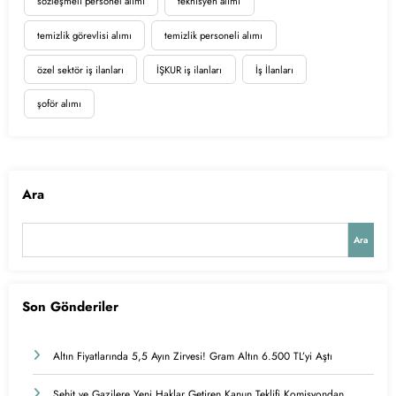
sözleşmeli personel alımı
teknisyen alımı
temizlik görevlisi alımı
temizlik personeli alımı
özel sektör iş ilanları
İŞKUR iş ilanları
İş İlanları
şoför alımı
Ara
Ara
Son Gönderiler
Altın Fiyatlarında 5,5 Ayın Zirvesi! Gram Altın 6.500 TL’yi Aştı
Şehit ve Gazilere Yeni Haklar Getiren Kanun Teklifi Komisyondan