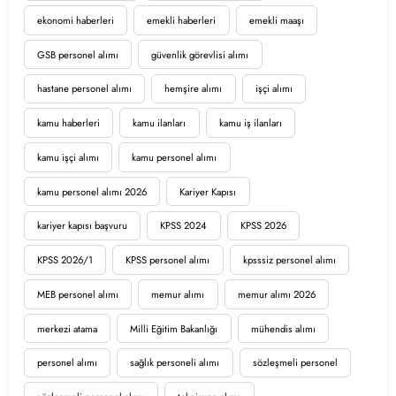
ekonomi haberleri
emekli haberleri
emekli maaşı
GSB personel alımı
güvenlik görevlisi alımı
hastane personel alımı
hemşire alımı
işçi alımı
kamu haberleri
kamu ilanları
kamu iş ilanları
kamu işçi alımı
kamu personel alımı
kamu personel alımı 2026
Kariyer Kapısı
kariyer kapısı başvuru
KPSS 2024
KPSS 2026
KPSS 2026/1
KPSS personel alımı
kpsssiz personel alımı
MEB personel alımı
memur alımı
memur alımı 2026
merkezi atama
Milli Eğitim Bakanlığı
mühendis alımı
personel alımı
sağlık personeli alımı
sözleşmeli personel