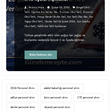
Muhsin Hoca
Şubat 26, 2026
Bingöl Okul
,
,
,
Tatili
Eğitime Ara Verilen Iller
Erzincan Okul Tatili
Erzurum
,
,
,
Okul Tatili
Hangi Illerde Okullar Tatil
Kar Tatili Olan Iller
Kar
,
,
Yağışı Okul Tatili
Okullar Tatil 26 Şubat 2026
Son Dakika
,
Okul Tatili
Valilik Kar Tatili Açıklaması
Türkiye genelinde etkili olan yoğun kar yağışı ve
buzlanma nedeniyle birçok il ve ilçede eğitime…
Daha fazlasını oku
2026 Personel Alımı
adalet bakanlığı personel alımı
adliye personel alımı
büro personeli alımı
CTE personel alımı
devlet personel alımı
diyanet personel alımı