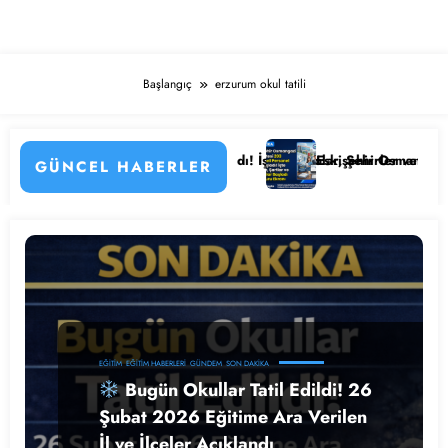
Başlangıç
erzurum okul tatili
etayları
anesi Personel Alımı Başladı! İşte Kadrolar, Şehirler ve Başvuru Detay
Eskişehir Osmangazi Üniversite
GÜNCEL HABERLER
EĞITIM
EĞITIM HABERLERI
GÜNDEM
SON DAKIKA
Bugün Okullar Tatil Edildi! 26
Şubat 2026 Eğitime Ara Verilen
İl ve İlçeler Açıklandı