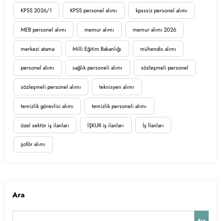
KPSS 2026/1
KPSS personel alımı
kpsssiz personel alımı
MEB personel alımı
memur alımı
memur alımı 2026
merkezi atama
Milli Eğitim Bakanlığı
mühendis alımı
personel alımı
sağlık personeli alımı
sözleşmeli personel
sözleşmeli personel alımı
teknisyen alımı
temizlik görevlisi alımı
temizlik personeli alımı
özel sektör iş ilanları
İŞKUR iş ilanları
İş İlanları
şoför alımı
Ara
Ara