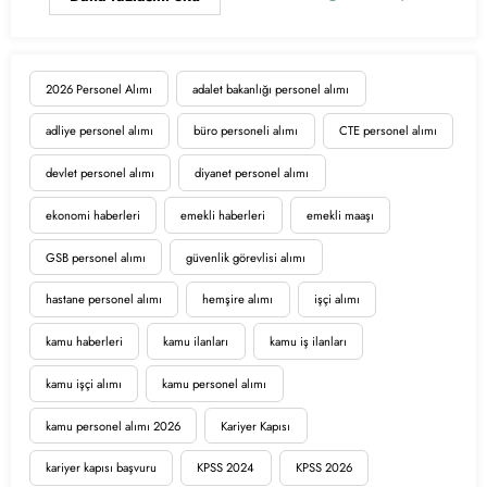
2026 Personel Alımı
adalet bakanlığı personel alımı
adliye personel alımı
büro personeli alımı
CTE personel alımı
devlet personel alımı
diyanet personel alımı
ekonomi haberleri
emekli haberleri
emekli maaşı
GSB personel alımı
güvenlik görevlisi alımı
hastane personel alımı
hemşire alımı
işçi alımı
kamu haberleri
kamu ilanları
kamu iş ilanları
kamu işçi alımı
kamu personel alımı
kamu personel alımı 2026
Kariyer Kapısı
kariyer kapısı başvuru
KPSS 2024
KPSS 2026