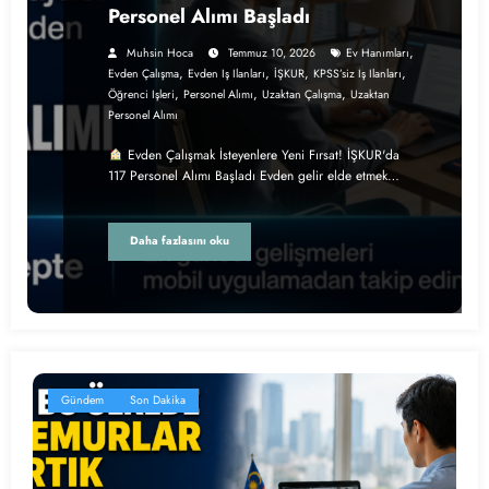
Personel Alımı Başladı
,
Muhsin Hoca
Temmuz 10, 2026
Ev Hanımları
,
,
,
,
Evden Çalışma
Evden Iş Ilanları
İŞKUR
KPSS’siz Iş Ilanları
,
,
,
Öğrenci Işleri
Personel Alımı
Uzaktan Çalışma
Uzaktan
Personel Alımı
Evden Çalışmak İsteyenlere Yeni Fırsat! İŞKUR'da
117 Personel Alımı Başladı Evden gelir elde etmek…
Daha fazlasını oku
Gündem
Son Dakika