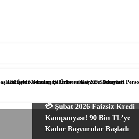
lar, Şehirler ve Başvuru Detayları
ngazi Üniversitesi 203 Sözleşmeli Personel Alımı Başladı
📰 KPSS’li ve KPS
EKONOMI HABERLERI
💳 Şubat 2026 Faizsiz Kredi
Kampanyası! 90 Bin TL’ye
Kadar Başvurular Başladı