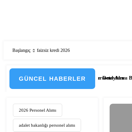
Başlangıç
faizsiz kredi 2026
 Geçti! İşte Düzenlemenin Detayları
 2.133 Kamu Hastanesi Personel Alımı Başladı! İşte Kadro
Eskişehir Osma
GÜNCEL HABERLER
2026 Personel Alımı
adalet bakanlığı personel alımı