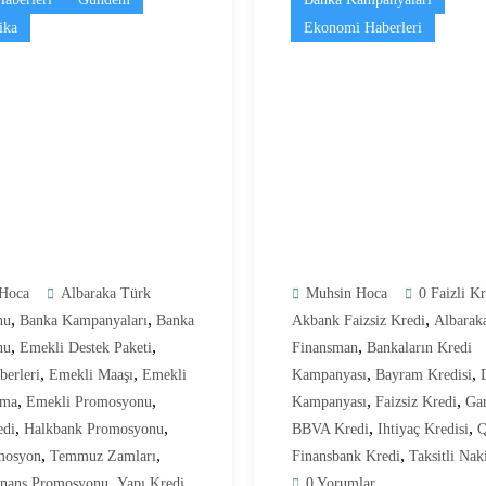
ika
Ekonomi Haberleri
Hoca
Albaraka Türk
Muhsin Hoca
0 Faizli K
,
,
,
nu
Banka Kampanyaları
Banka
Akbank Faizsiz Kredi
Albarak
,
,
,
nu
Emekli Destek Paketi
Finansman
Bankaların Kredi
,
,
,
,
berleri
Emekli Maaşı
Emekli
Kampanyası
Bayram Kredisi
,
,
,
,
ıma
Emekli Promosyonu
Kampanyası
Faizsiz Kredi
Gar
,
,
,
,
edi
Halkbank Promosyonu
BBVA Kredi
Ihtiyaç Kredisi
,
,
,
mosyon
Temmuz Zamları
Finansbank Kredi
Taksitli Nak
,
inans Promosyonu
Yapı Kredi
0 Yorumlar