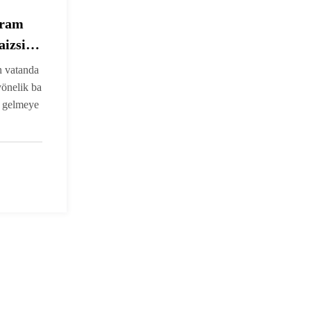
yram
aizsiz
urular
n vatanda
 yönelik ba
r gelmeye