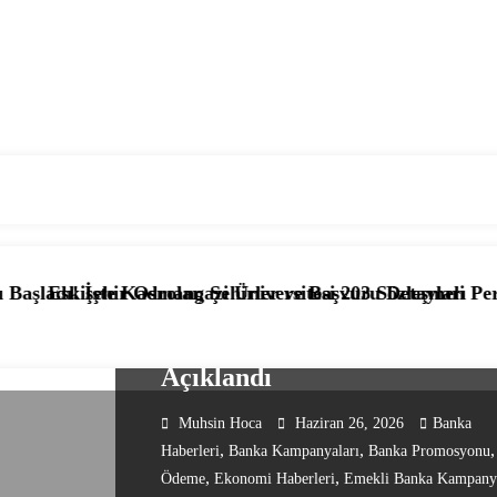
BANKA KAMPANYALARI
EKONOMI HABERLERI
rolar, Şehirler ve Başvuru Detayları
smangazi Üniversitesi 203 Sözleşmeli Personel Alımı Başla
📰 KPSS’li ve 
💰 Emeklilere En Yüksek
Promosyonu Veren 3 Banka
Açıklandı
Muhsin Hoca
Haziran 26, 2026
Banka
,
,
Haberleri
Banka Kampanyaları
Banka Promosyonu
,
,
Ödeme
Ekonomi Haberleri
Emekli Banka Kampany