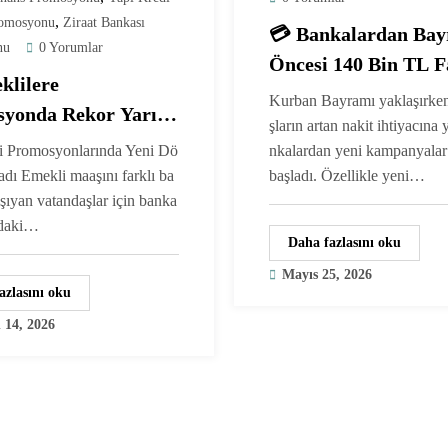
,
romosyonu
Ziraat Bankası
💳 Bankalardan Ba
nu
0 Yorumlar
Öncesi 140 Bin TL F
klilere
Kredi Desteği! Başv
Kurban Bayramı yaklaşırke
yonda Rekor Yarışı:
Başladı
şların artan nakit ihtiyacına
ksek Ödemeyi Yapan
i Promosyonlarında Yeni Dö
nkalardan yeni kampanyala
ar Açıklandı
dı Emekli maaşını farklı ba
başladı. Özellikle yeni…
aşıyan vatandaşlar için banka
ndaki…
Daha fazlasını oku
Mayıs 25, 2026
azlasını oku
 14, 2026