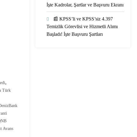
İşte Kadrolar, Şartlar ve Başvuru Ekranı
📰 KPSS’li ve KPSS’siz 4.397
Temizlik Görevlisi ve Hizmetli Alımı
Başladı! İşte Başvuru Şartları
,
redi
a Türk
DenizBank
anti
QNB
it Avans