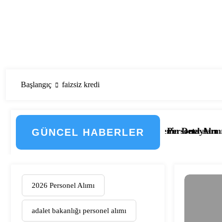
Başlangıç
faizsiz kredi
dan Geçti! İşte Düzenlemenin Detayları
ız 2.133 Kamu Hastanesi Personel Alımı Başladı! İşte Kad
Eskişehir O
GÜNCEL HABERLER
2026 Personel Alımı
adalet bakanlığı personel alımı