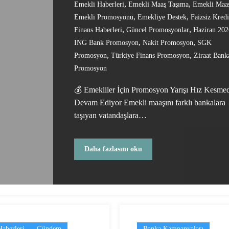
,
,
Emekli Haberleri
Emekli Maaş Taşıma
Emekli Maa
,
,
Emekli Promosyonu
Emekliye Destek
Faizsiz Kredi
,
,
Finans Haberleri
Güncel Promosyonlar
Haziran 202
,
,
ING Bank Promosyon
Nakit Promosyon
SGK
,
,
Promosyon
Türkiye Finans Promosyon
Ziraat Bank
Promosyon
💰 Emekliler İçin Promosyon Yarışı Hız Kesme
Devam Ediyor Emekli maaşını farklı bankalara
taşıyan vatandaşlara…
Daha fazlasını oku
aberleri
Gündem
Banka Kampanyaları