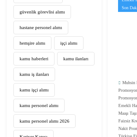
Son Dak
güvenlik görevlisi alımı
hastane personel alımı
hemşire alımı
işçi alımı
kamu haberleri
kamu ilanları
kamu iş ilanları
Muhsin 
kamu işçi alımı
Promosyo
Promosyo
kamu personel alımı
Emekli Ha
Maaşı Taş
kamu personel alımı 2026
Faizsiz Kr
Nakit Pro
Türkiye F
Kariyer Kapısı