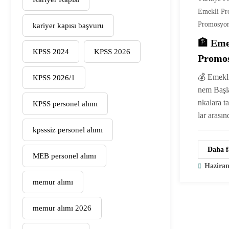
Emekli P
Promosyo
kariyer kapısı başvuru
🏦 Eme
KPSS 2024
KPSS 2026
Promos
En Yü
💰 Emekl
KPSS 2026/1
Bankal
nem Başla
nkalara t
KPSS personel alımı
lar arası
kpsssiz personel alımı
Daha f
MEB personel alımı
Haziran
memur alımı
memur alımı 2026