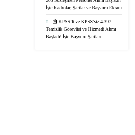
203 Sözleşmeli Personel Alımı Başladı!
İşte Kadrolar, Şartlar ve Başvuru Ekranı
📰 KPSS’li ve KPSS’siz 4.397
Temizlik Görevlisi ve Hizmetli Alımı
Başladı! İşte Başvuru Şartları