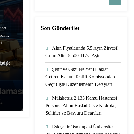
Son Gönderiler
,
ları
,
nomi
ri
Altın Fiyatlarında 5,5 Ayın Zirvesi!
d
Gram Altın 6.500 TL’yi Aştı
üşüşle
Şehit ve Gazilere Yeni Haklar
Getiren Kanun Teklifi Komisyondan
Geçti! İşte Düzenlemenin Detayları
Mülakatsız 2.133 Kamu Hastanesi
Personel Alımı Başladı! İşte Kadrolar,
Şehirler ve Başvuru Detayları
Eskişehir Osmangazi Üniversitesi