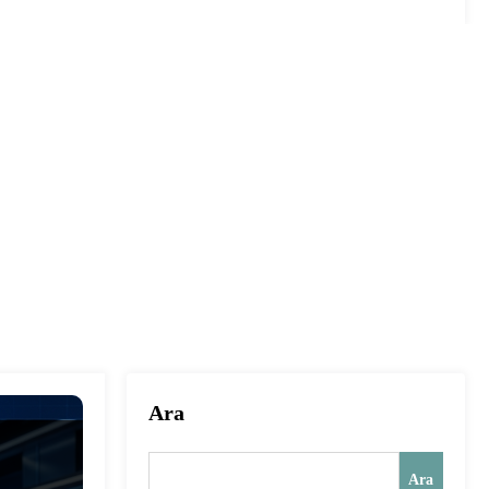
Ara
Ara