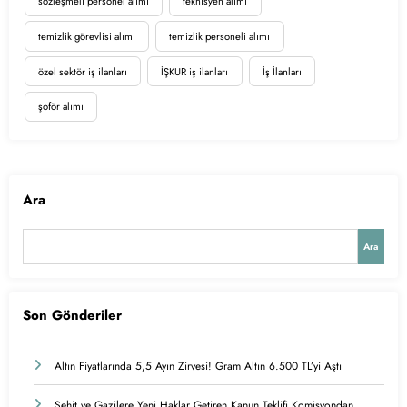
sözleşmeli personel alımı
teknisyen alımı
temizlik görevlisi alımı
temizlik personeli alımı
özel sektör iş ilanları
İŞKUR iş ilanları
İş İlanları
şoför alımı
Ara
Ara
Son Gönderiler
Altın Fiyatlarında 5,5 Ayın Zirvesi! Gram Altın 6.500 TL’yi Aştı
Şehit ve Gazilere Yeni Haklar Getiren Kanun Teklifi Komisyondan