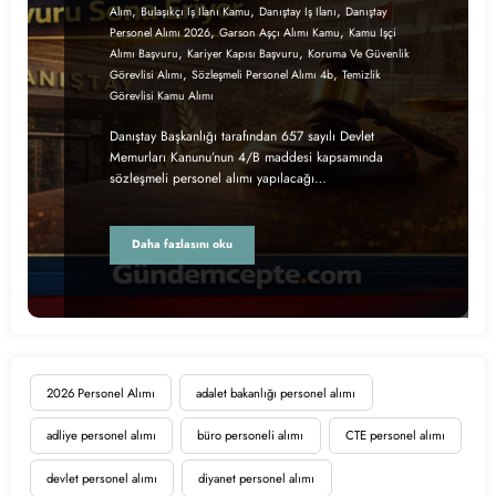
,
,
,
Alım
Bulaşıkçı Iş Ilanı Kamu
Danıştay Iş Ilanı
Danıştay
,
,
Personel Alımı 2026
Garson Aşçı Alımı Kamu
Kamu Işçi
,
,
Alımı Başvuru
Kariyer Kapısı Başvuru
Koruma Ve Güvenlik
,
,
Görevlisi Alımı
Sözleşmeli Personel Alımı 4b
Temizlik
Görevlisi Kamu Alımı
Danıştay Başkanlığı tarafından 657 sayılı Devlet
Memurları Kanunu’nun 4/B maddesi kapsamında
sözleşmeli personel alımı yapılacağı…
Daha fazlasını oku
2026 Personel Alımı
adalet bakanlığı personel alımı
adliye personel alımı
büro personeli alımı
CTE personel alımı
devlet personel alımı
diyanet personel alımı