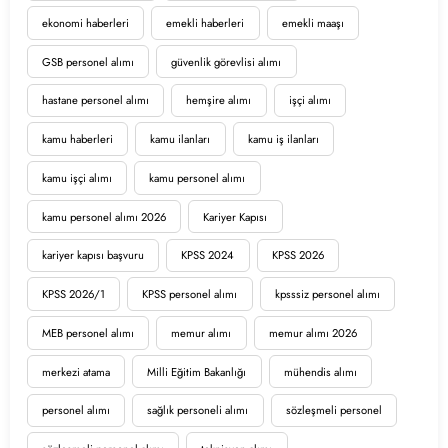
ekonomi haberleri
emekli haberleri
emekli maaşı
GSB personel alımı
güvenlik görevlisi alımı
hastane personel alımı
hemşire alımı
işçi alımı
kamu haberleri
kamu ilanları
kamu iş ilanları
kamu işçi alımı
kamu personel alımı
kamu personel alımı 2026
Kariyer Kapısı
kariyer kapısı başvuru
KPSS 2024
KPSS 2026
KPSS 2026/1
KPSS personel alımı
kpsssiz personel alımı
MEB personel alımı
memur alımı
memur alımı 2026
merkezi atama
Milli Eğitim Bakanlığı
mühendis alımı
personel alımı
sağlık personeli alımı
sözleşmeli personel