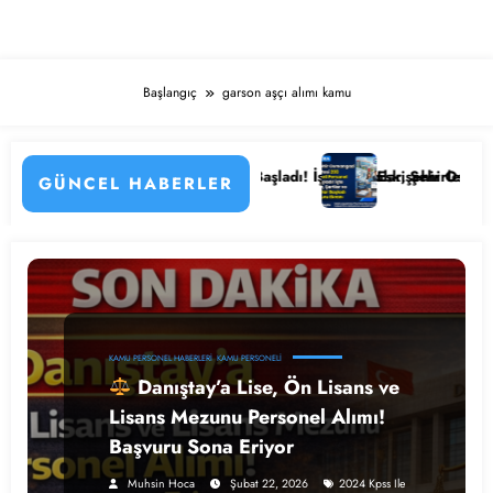
Başlangıç
garson aşçı alımı kamu
n Detayları
astanesi Personel Alımı Başladı! İşte Kadrolar, Şehirler ve Başvuru De
Eskişehir Osmangazi Ünivers
GÜNCEL HABERLER
KAMU PERSONEL HABERLERI
KAMU PERSONELI
Danıştay’a Lise, Ön Lisans ve
Lisans Mezunu Personel Alımı!
Başvuru Sona Eriyor
Muhsin Hoca
Şubat 22, 2026
2024 Kpss Ile