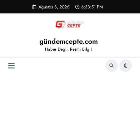
İçeriğe
Ağustos 8, 2026
6:33:51 PM
atla
gündemcepte.com
Haber Değil, Resmi Bilgi!