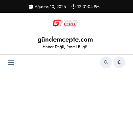
İçeriğe
Ağustos 10, 2026
12:01:04 PM
atla
gündemcepte.com
Haber Değil, Resmi Bilgi!