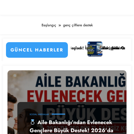
Başlangıç
genç çiftlere destek
enin Detayları
u Hastanesi Personel Alımı Başladı! İşte Kadrolar, Şehirler ve Başvuru
Eskişehir Osmangazi Üniv
GÜNCEL HABERLER
SOSYAL YARDIMLAR
Aile Bakanlığı’ndan Evlenecek
Gençlere Büyük Destek! 2026’da