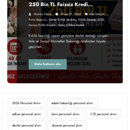
250 Bin TL Faizsiz Kredi
Verilecek
Muhsin Hoca
Nisan 21, 2026
Aile Gençlik
,
,
,
Fonu Başvuru
Devlet Evlilik Yardımı
Evlilik Desteği 2026
,
Faizsiz Evlilik Kredisi
Genç Çiftlere Destek
Evlilik hazırlığı yapan gençlere devlet desteği sürüyor.
Aile ve Sosyal Hizmetler Bakanlığı tarafından hayata
geçirilen…
Daha fazlasını oku
2026 Personel Alımı
adalet bakanlığı personel alımı
adliye personel alımı
büro personeli alımı
CTE personel alımı
devlet personel alımı
diyanet personel alımı