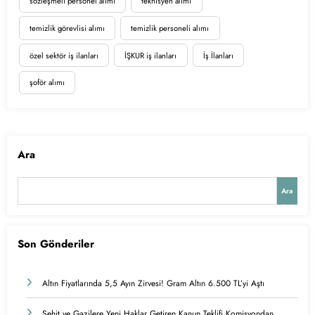
sözleşmeli personel alımı
teknisyen alımı
temizlik görevlisi alımı
temizlik personeli alımı
özel sektör iş ilanları
İŞKUR iş ilanları
İş İlanları
şoför alımı
Ara
Ara
Son Gönderiler
Altın Fiyatlarında 5,5 Ayın Zirvesi! Gram Altın 6.500 TL’yi Aştı
Şehit ve Gazilere Yeni Haklar Getiren Kanun Teklifi Komisyondan