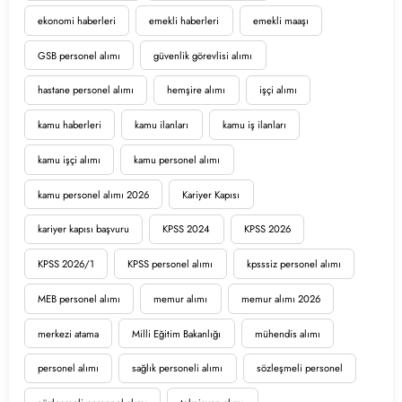
ekonomi haberleri
emekli haberleri
emekli maaşı
GSB personel alımı
güvenlik görevlisi alımı
hastane personel alımı
hemşire alımı
işçi alımı
kamu haberleri
kamu ilanları
kamu iş ilanları
kamu işçi alımı
kamu personel alımı
kamu personel alımı 2026
Kariyer Kapısı
kariyer kapısı başvuru
KPSS 2024
KPSS 2026
KPSS 2026/1
KPSS personel alımı
kpsssiz personel alımı
MEB personel alımı
memur alımı
memur alımı 2026
merkezi atama
Milli Eğitim Bakanlığı
mühendis alımı
personel alımı
sağlık personeli alımı
sözleşmeli personel