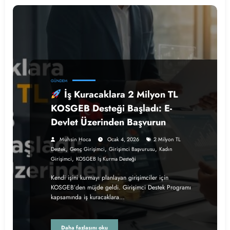
GÜNDEM
İş Kuracaklara 2 Milyon TL
KOSGEB Desteği Başladı: E-
Devlet Üzerinden Başvurun
Muhsin Hoca
Ocak 4, 2026
2 Milyon TL
,
,
,
Destek
Genç Girişimci
Girişimci Başvurusu
Kadın
,
Girişimci
KOSGEB Iş Kurma Desteği
Kendi işini kurmayı planlayan girişimciler için
KOSGEB’den müjde geldi. Girişimci Destek Programı
kapsamında iş kuracaklara…
Daha fazlasını oku