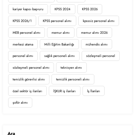
kariyer kapısı başvuru
KPSS 2024
KPSS 2026
KPSS 2026/1
KPSS personel alımı
kpsssiz personel alımı
MEB personel alımı
memur alımı
memur alımı 2026
merkezi atama
Milli Eğitim Bakanlığı
mühendis alımı
personel alımı
sağlık personeli alımı
sözleşmeli personel
sözleşmeli personel alımı
teknisyen alımı
temizlik görevlisi alımı
temizlik personeli alımı
özel sektör iş ilanları
İŞKUR iş ilanları
İş İlanları
şoför alımı
Ara