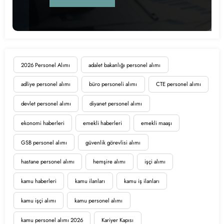
2026 Personel Alımı
adalet bakanlığı personel alımı
adliye personel alımı
büro personeli alımı
CTE personel alımı
devlet personel alımı
diyanet personel alımı
ekonomi haberleri
emekli haberleri
emekli maaşı
GSB personel alımı
güvenlik görevlisi alımı
hastane personel alımı
hemşire alımı
işçi alımı
kamu haberleri
kamu ilanları
kamu iş ilanları
kamu işçi alımı
kamu personel alımı
kamu personel alımı 2026
Kariyer Kapısı