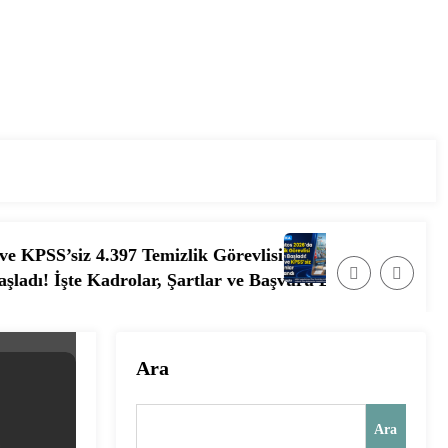
397 Temizlik Görevlisi ve Hizmetli Alımı Başladı! İşte Ba
📰 Ağustos 2026’da Güvenlik
adrolar, Şartlar ve Başvuru Ekranı
Ara
Ara