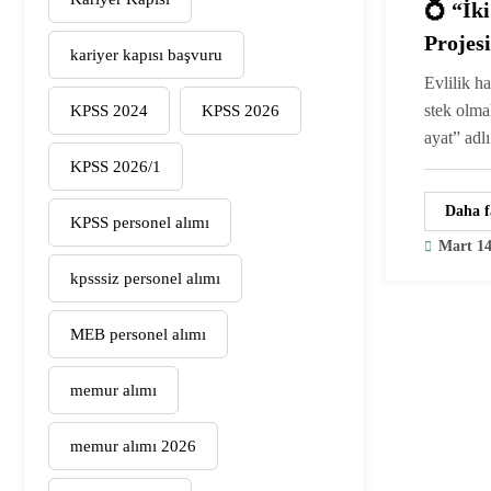
💍 “İk
Projes
kariyer kapısı başvuru
Çiftle
Evlilik ha
Ödemes
stek olma
KPSS 2024
KPSS 2026
ayat” adl
KPSS 2026/1
Daha f
KPSS personel alımı
Mart 14
kpsssiz personel alımı
MEB personel alımı
memur alımı
memur alımı 2026