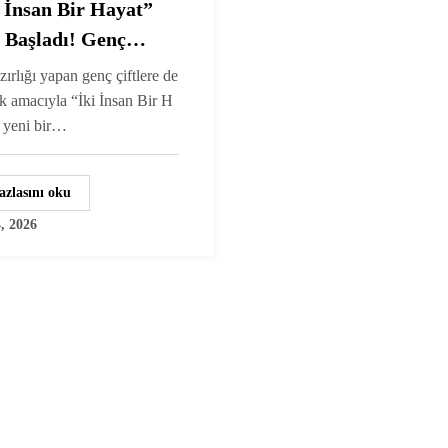
i İnsan Bir Hayat”
i Başladı! Genç
re 500 Bin TL Geri
zırlığı yapan genç çiftlere de
iz Çeyiz Desteği
k amacıyla “İki İnsan Bir H
ı yeni bir…
azlasını oku
, 2026