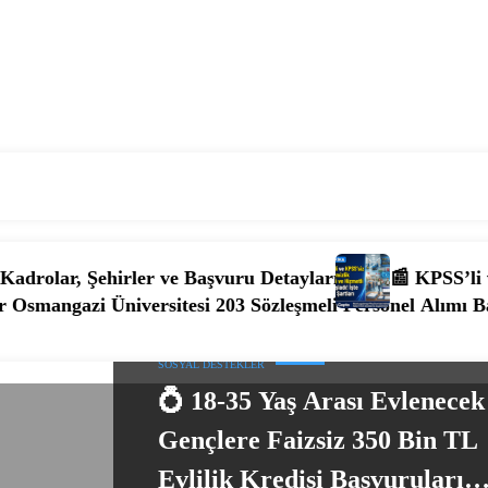
irler ve Başvuru Detayları
📰 KPSS’li ve KPSS’siz 4.
iversitesi 203 Sözleşmeli Personel Alımı Başladı! İşte K
SOSYAL DESTEKLER
💍 18-35 Yaş Arası Evlenecek
Gençlere Faizsiz 350 Bin TL
Evlilik Kredisi Başvuruları