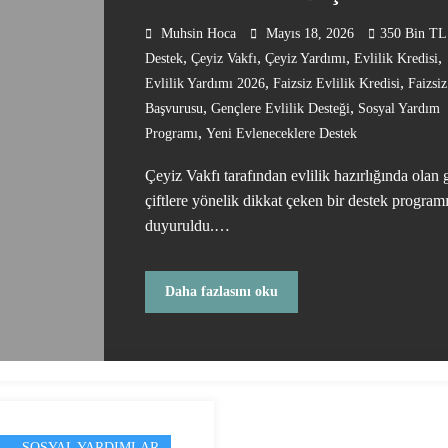
Başladı
Muhsin Hoca
Mayıs 18, 2026
350 Bin TL
,
,
,
,
Destek
Çeyiz Vakfı
Çeyiz Yardımı
Evlilik Kredisi
,
,
Evlilik Yardımı 2026
Faizsiz Evlilik Kredisi
Faizsi
,
,
Başvurusu
Gençlere Evlilik Desteği
Sosyal Yardım
,
Programı
Yeni Evleneceklere Destek
Çeyiz Vakfı tarafından evlilik hazırlığında olan
çiftlere yönelik dikkat çeken bir destek program
duyuruldu.…
Daha fazlasını oku
SOSYAL YARDIMLAR