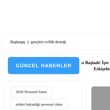
Başlangıç
gençlere evlilik desteği
amu Hastanesi Personel Alımı Başladı! İşte Kadrolar, Şeh
GÜNCEL HABERLER
 İşte Düzenlemenin Detayları
Eskişehir Osmangazi Ün
2026 Personel Alımı
adalet bakanlığı personel alımı