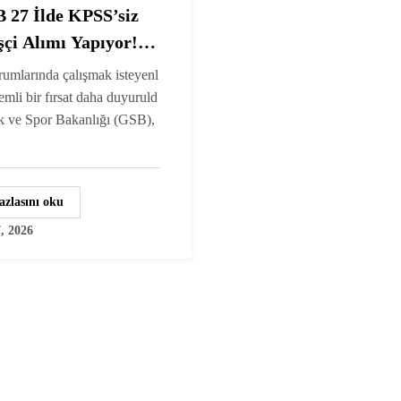
 27 İlde KPSS’siz
şçi Alımı Yapıyor!
rtlarına Personel
umlarında çalışmak isteyenl
ak
emli bir fırsat daha duyuruld
k ve Spor Bakanlığı (GSB),
azlasını oku
, 2026