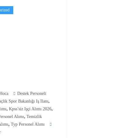
rized
Hoca
Destek Personeli
,
çlik Spor Bakanlığı Iş Ilanı
,
,
lımı
Kpss’siz Işçi Alımı 2026
,
ersonel Alımı
Temizlik
,
Alımı
Typ Personel Alımı
r