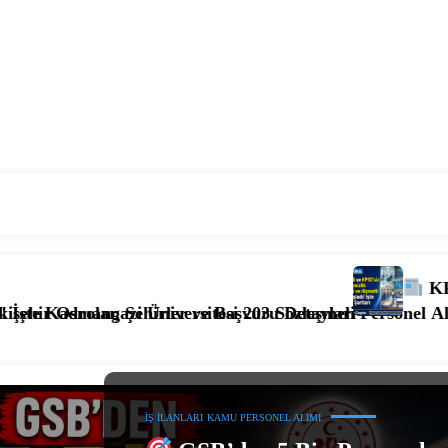
KPSS’li ve KPSS’siz 4.39
ler ve Başvuru Detayları
versitesi 203 Sözleşmeli Personel Alımı Başladı! İşte Kad
İŞ İLANLARI
KAMU PERSONEL ALIMI