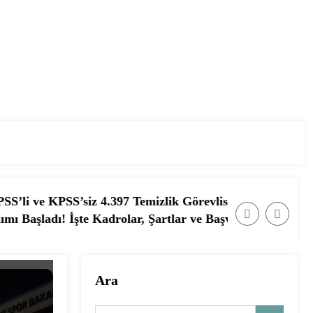
7 Temizlik Görevlisi ve Hizmetli Alımı Başladı! İşte Başv
Ağustos 2026’da Güvenlik G
rolar, Şartlar ve Başvuru Ekranı
Ara