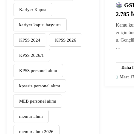
GSB
Kariyer Kapısı
2.785 İ
KYK Yu
kariyer kapısı başvuru
Kamu kur
Alınac
er için ön
u. Gençli
KPSS 2024
KPSS 2026
…
KPSS 2026/1
Daha f
KPSS personel alımı
Mart 17
kpsssiz personel alımı
MEB personel alımı
memur alımı
memur alımı 2026