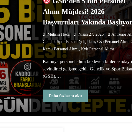
GSB’den 5 Bin Personel
Alımı Müjdesi! 2026
Başvuruları Yakında Başlıyo
Muhsin Hoca
Nisan 27, 2026
Antrenör Al
,
Gençlik Spor Bakanlığı Iş Ilanı
Gsb Personel Alımı 
,
Kamu Personel Alımı
Kyk Personel Alımı
Kamuya personel alımı bekleyen binlerce aday i
sevindirici gelişme geldi. Gençlik ve Spor Bakan
(GSB),…
Daha fazlasını oku