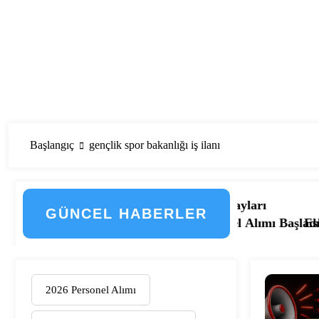
Başlangıç
gençlik spor bakanlığı iş ilanı
şte Düzenlemenin Detayları
GÜNCEL HABERLER
u Hastanesi Personel Alımı Başladı! İşte Kadrolar, Şehir
Eskişehir Osmangazi Üni
2026 Personel Alımı