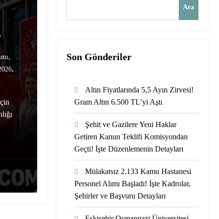
Ara
r
Son Gönderiler
,
ımı
,
2026
Altın Fiyatlarında 5,5 Ayın Zirvesi!
çin
Gram Altın 6.500 TL’yi Aştı
lığı
Şehit ve Gazilere Yeni Haklar
Getiren Kanun Teklifi Komisyondan
Geçti! İşte Düzenlemenin Detayları
Mülakatsız 2.133 Kamu Hastanesi
Personel Alımı Başladı! İşte Kadrolar,
Şehirler ve Başvuru Detayları
Eskişehir Osmangazi Üniversitesi