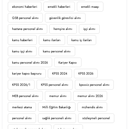
ekonomi haberleri
emekli haberleri
emekli maaşı
GSB personel alımı
güvenlik görevlisi alımı
hastane personel alımı
hemşire alımı
işçi alımı
kamu haberleri
kamu ilanları
kamu iş ilanları
kamu işçi alımı
kamu personel alımı
kamu personel alımı 2026
Kariyer Kapısı
kariyer kapısı başvuru
KPSS 2024
KPSS 2026
KPSS 2026/1
KPSS personel alımı
kpsssiz personel alımı
MEB personel alımı
memur alımı
memur alımı 2026
merkezi atama
Milli Eğitim Bakanlığı
mühendis alımı
personel alımı
sağlık personeli alımı
sözleşmeli personel