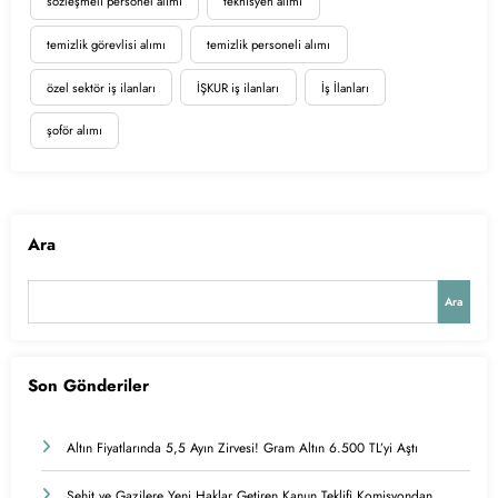
sözleşmeli personel alımı
teknisyen alımı
temizlik görevlisi alımı
temizlik personeli alımı
özel sektör iş ilanları
İŞKUR iş ilanları
İş İlanları
şoför alımı
Ara
Ara
Son Gönderiler
Altın Fiyatlarında 5,5 Ayın Zirvesi! Gram Altın 6.500 TL’yi Aştı
Şehit ve Gazilere Yeni Haklar Getiren Kanun Teklifi Komisyondan