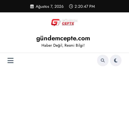
İçeriğe
Ağustos 7, 2026
2:20:47 PM
atla
gündemcepte.com
Haber Değil, Resmi Bilgi!