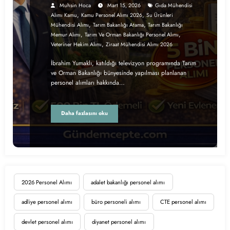
Muhsin Hoca
Mart 15, 2026
Gıda Mühendisi
,
,
Alımı Kamu
Kamu Personel Alımı 2026
Su Ürünleri
,
,
Mühendisi Alımı
Tarım Bakanlığı Atama
Tarım Bakanlığı
,
,
Memur Alımı
Tarım Ve Orman Bakanlığı Personel Alımı
,
Veteriner Hekim Alımı
Ziraat Mühendisi Alımı 2026
İbrahim Yumaklı, katıldığı televizyon programında Tarım
ve Orman Bakanlığı bünyesinde yapılması planlanan
personel alımları hakkında…
Daha fazlasını oku
2026 Personel Alımı
adalet bakanlığı personel alımı
adliye personel alımı
büro personeli alımı
CTE personel alımı
devlet personel alımı
diyanet personel alımı