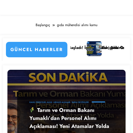
Başlangıç
gıda mühendisi alımı kamu
n Detayları
astanesi Personel Alımı Başladı! İşte Kadrolar, Şehirler ve Başvuru De
Eskişehir Osmangazi Ünivers
GÜNCEL HABERLER
KAMU PERSONEL ALIMI
MEMUR ALIMLARI
TARIM DESTEKLERI
Tarım ve Orman Bakanı
Yumaklı’dan Personel Alımı
Açıklaması! Yeni Atamalar Yolda