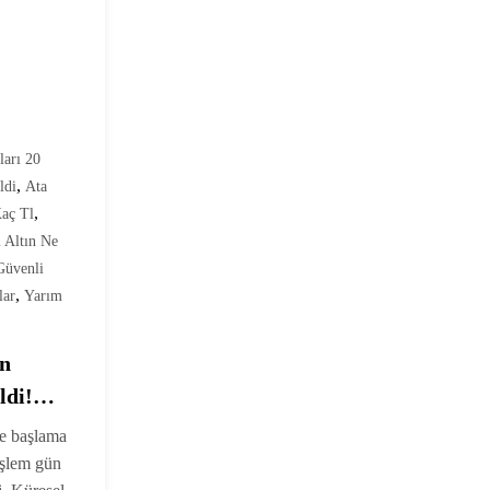
ları 20
,
ldi
Ata
,
Kaç Tl
 Altın Ne
Güvenli
,
lar
Yarım
on
ldi!
el
le başlama
işlem gün