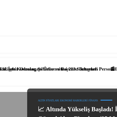
 Şehirler ve Başvuru Detayları
zi Üniversitesi 203 Sözleşmeli Personel Alımı Başladı! İş
📰 KPSS’li ve KPSS’si
ALTIN FIYATLARI
EKONOMI HABERLERI
FINANS
📈 Altında Yükseliş Başladı! İ