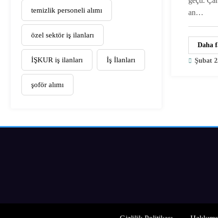
geçti. Ça
temizlik personeli alımı
an…
özel sektör iş ilanları
Daha f
İŞKUR iş ilanları
İş İlanları
Şubat 2
şoför alımı