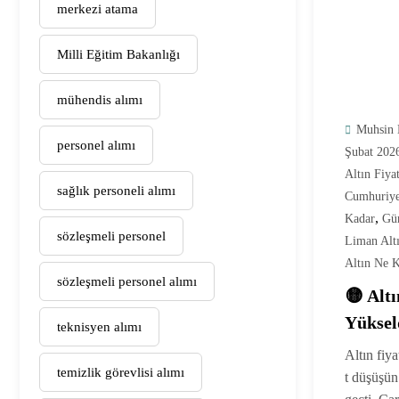
merkezi atama
Milli Eğitim Bakanlığı
mühendis alımı
Muhsin 
personel alımı
Şubat 202
Altın Fiyat
sağlık personeli alımı
Cumhuriyet
,
Kadar
Gün
sözleşmeli personel
Liman Alt
Altın Ne 
sözleşmeli personel alımı
🟡 Altı
Yüksel
teknisyen alımı
Güncel
Altın fiy
temizlik görevlisi alımı
Altın)
t düşüşün