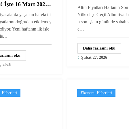
ı! İşte 16 Mart 2026
2026) – Gram ve Çe
Altın Fiyatları Haftanın S
 Altın Fiyatları
Altın Ne Kadar Old
iyasalarda yaşanan hareketli
Yükselişe Geçti Altın fiyatlar
fiyatlarını doğrudan etkilemey
n son işlem gününde sabah s
diyor. Yeni haftanın ilk işle
e…
de…
Daha fazlasını oku
azlasını oku
Şubat 27, 2026
, 2026
 Haberleri
Ekonomi Haberleri