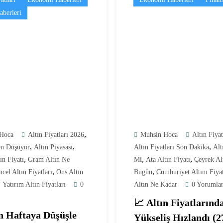
aberleri
,
Hoca
Altın Fiyatları 2026
Muhsin Hoca
Altın Fiya
,
,
,
en Düşüyor
Altın Piyasası
Altın Fiyatları Son Dakika
Alt
,
,
,
ın Fiyatı
Gram Altın Ne
Mi
Ata Altın Fiyatı
Çeyrek Alt
,
,
cel Altın Fiyatları
Ons Altın
Bugün
Cumhuriyet Altını Fiya
,
Yatırım Altın Fiyatları
0
Altın Ne Kadar
0 Yorumla
📈 Altın Fiyatlarınd
ın Haftaya Düşüşle
Yükseliş Hızlandı (2