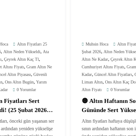
Hoca
Altın Fiyatları 25
Muhsin Hoca
Altın Fiyat
,
,
,
6
Altın Neden Yükseldi
Ata
Şubat 2026
Altın Neden Yükse
,
,
,
ı
Çeyrek Altın Kaç Tl
Altın Ne Kadar
Çeyrek Altın 
,
,
 Altını Fiyatı
Gram Altın Ne
Cumhuriyet Altını Fiyatı
Gram
,
,
,
cel Altın Piyasası
Güvenli
Kadar
Güncel Altın Fiyatları
,
,
,
ın
Ons Altın Bugün
Yarım
Liman Altın
Ons Altın Kaç Do
Kadar
0 Yorumlar
Altın Fiyatı
0 Yorumlar
n Fiyatları Sert
🟡 Altın Haftanın S
di! (25 Şubat 2026
Gününde Sert Yükse
 Gram ve Çeyrek
(20 Şubat 2026 Günc
atları, önceki gün yaşanan ser
Altın fiyatları haftaya düşüş
Fiyatlar)
 ardından yeniden yükselişe
sının ardından haftanın son 