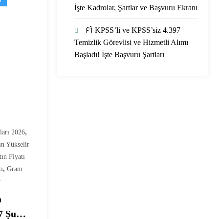
İşte Kadrolar, Şartlar ve Başvuru Ekranı
📰 KPSS’li ve KPSS’siz 4.397
Temizlik Görevlisi ve Hizmetli Alımı
Başladı! İşte Başvuru Şartları
,
tları 2026
ın Yükselir
ın Fiyatı
,
tı
Gram
r
a
7 Şubat