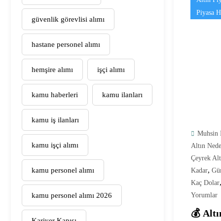
Piyasa H
güvenlik görevlisi alımı
hastane personel alımı
hemşire alımı
işçi alımı
kamu haberleri
kamu ilanları
kamu iş ilanları
Muhsin 
kamu işçi alımı
Altın Ned
Çeyrek Alt
,
kamu personel alımı
Kadar
Gün
Kaç Dolar
kamu personel alımı 2026
Yorumlar
💰 Alt
Kariyer Kapısı