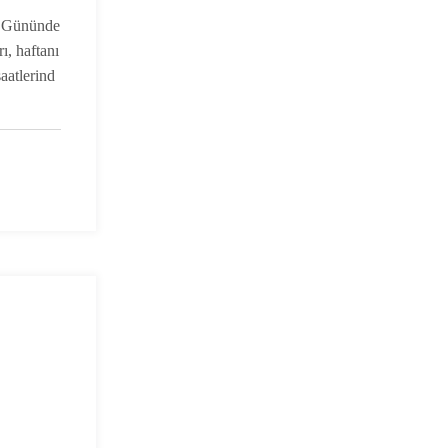
yrek
on Gününde
u?
ı, haftanı
aatlerind