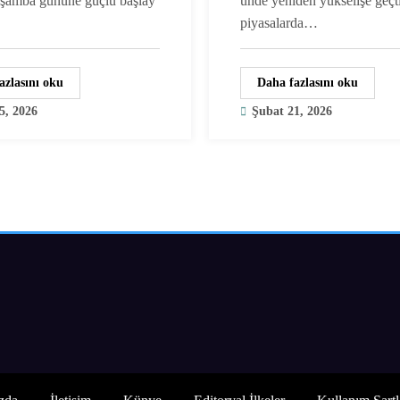
rşamba gününe güçlü başlay
ünde yeniden yükselişe geçt
piyasalarda…
azlasını oku
Daha fazlasını oku
5, 2026
Şubat 21, 2026