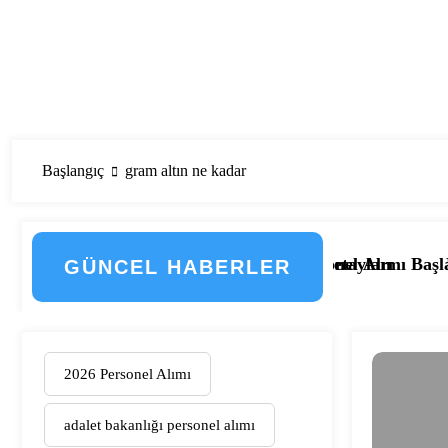
Başlangıç
gram altın ne kadar
çti! İşte Düzenlemenin Detayları
33 Kamu Hastanesi Personel Alımı Başladı! İşte Kadrolar,
Eskişehir Osmanga
GÜNCEL HABERLER
2026 Personel Alımı
adalet bakanlığı personel alımı