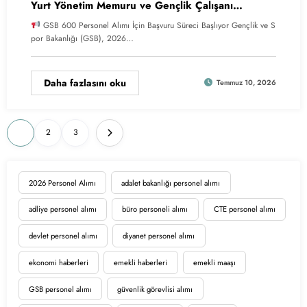
Yurt Yönetim Memuru ve Gençlik Çalışanı
Alınacak
GSB 600 Personel Alımı İçin Başvuru Süreci Başlıyor Gençlik ve S
por Bakanlığı (GSB), 2026…
Daha fazlasını oku
Temmuz 10, 2026
Yazı
1
2
3
sayfalaması
2026 Personel Alımı
adalet bakanlığı personel alımı
adliye personel alımı
büro personeli alımı
CTE personel alımı
devlet personel alımı
diyanet personel alımı
ekonomi haberleri
emekli haberleri
emekli maaşı
GSB personel alımı
güvenlik görevlisi alımı