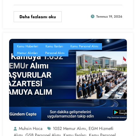
Daha fazlasını oku
Temmuz 19, 2026
Kamu Haberleri
Kamu İlanları
Kamu Personel Alımı
Memur Alımları
Personel Alımı
Muhsin Hoca
1052 Memur Alımı
EGM Hizmetli
,
Alımı
GSB Personel Alımı
Kamu Ilanları
Kamu Personel
,
,
,