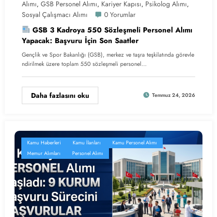
Alımı
GSB Personel Alımı
Kariyer Kapısı
Psikolog Alımı
,
,
,
,
Sosyal Çalışmacı Alımı
0 Yorumlar
GSB 3 Kadroya 550 Sözleşmeli Personel Alımı
Yapacak: Başvuru İçin Son Saatler
Gençlik ve Spor Bakanlığı (GSB), merkez ve taşra teşkilatında görevle
ndirilmek üzere toplam 550 sözleşmeli personel…
Daha fazlasını oku
Temmuz 24, 2026
Kamu Haberleri
Kamu İlanları
Kamu Personel Alımı
Memur Alımları
Personel Alımı