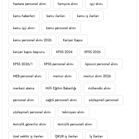
hastane personel alımı
hemşire alımı
işçi alımı
kamu haberleri
kamu ilanları
kamu iş ilanları
kamu işçi alımı
kamu personel alımı
kamu personel alımı 2026
Kariyer Kapısı
kariyer kapısı başvuru
KPSS 2024
KPSS 2026
KPSS 2026/1
KPSS personel alımı
kpsssiz personel alımı
MEB personel alımı
memur alımı
memur alımı 2026
merkezi atama
Milli Eğitim Bakanlığı
mühendis alımı
personel alımı
sağlık personeli alımı
sözleşmeli personel
sözleşmeli personel alımı
teknisyen alımı
temizlik görevlisi alımı
temizlik personeli alımı
özel sektör iş ilanları
İŞKUR iş ilanları
İş İlanları