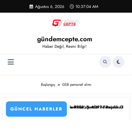
İçeriğe
Ağustos 6, 2026
10:37:05 AM
atla
gündemcepte.com
Haber Değil, Resmi Bilgi!
Başlangıç
GSB personel alımı
lar, Şartlar ve Başvuru Ekranı
SS’siz 4.397 Temizlik Görevlisi ve Hizmetli Alımı Başladı! İşte Başvuru
Ağustos 2026’da 
GÜNCEL HABERLER