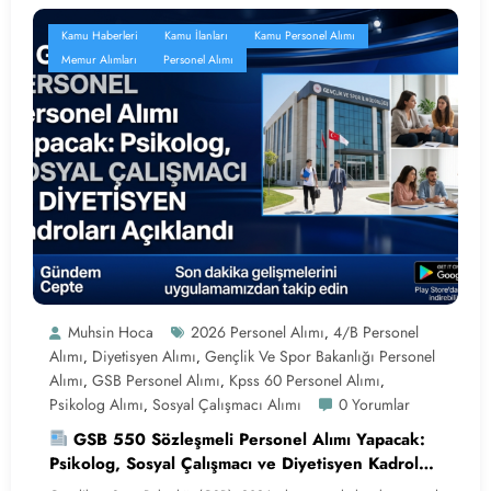
Kamu Haberleri
Kamu İlanları
Kamu Personel Alımı
Memur Alımları
Personel Alımı
Muhsin Hoca
2026 Personel Alımı
4/B Personel
,
Alımı
Diyetisyen Alımı
Gençlik Ve Spor Bakanlığı Personel
,
,
Alımı
GSB Personel Alımı
Kpss 60 Personel Alımı
,
,
,
Psikolog Alımı
Sosyal Çalışmacı Alımı
0 Yorumlar
,
GSB 550 Sözleşmeli Personel Alımı Yapacak:
Psikolog, Sosyal Çalışmacı ve Diyetisyen Kadroları
Açıklandı