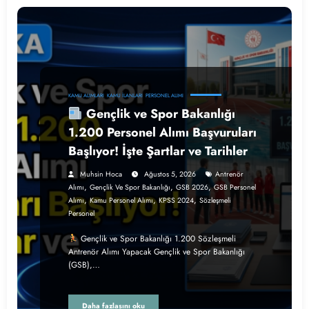
KAMU ALIMLARI
KAMU İLANLARI
PERSONEL ALIMI
Gençlik ve Spor Bakanlığı
1.200 Personel Alımı Başvuruları
Başlıyor! İşte Şartlar ve Tarihler
Muhsin Hoca
Ağustos 5, 2026
Antrenör
,
,
,
Alımı
Gençlik Ve Spor Bakanlığı
GSB 2026
GSB Personel
,
,
,
Alımı
Kamu Personel Alımı
KPSS 2024
Sözleşmeli
Personel
Gençlik ve Spor Bakanlığı 1.200 Sözleşmeli
Antrenör Alımı Yapacak Gençlik ve Spor Bakanlığı
(GSB),…
Daha fazlasını oku