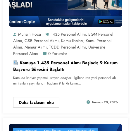
Muhsin Hoca
1435 Personel Alımı
EGM Personel
,
Alımı
GSB Personel Alımı
Kamu Ilanları
Kamu Personel
,
,
,
Alımı
Memur Alımı
TCDD Personel Alımı
Üniversite
,
,
,
Personel Alımı
0 Yorumlar
Kamuya 1.435 Personel Alımı Başladı: 9 Kurum
Başvuru Sürecini Başlattı
Kamuda kariyer yapmak isteyen adayları ilgilendiren yeni personel alı
mı ilanları yayımlandı. Toplam 9 farklı kamu…
Daha fazlasını oku
Temmuz 20, 2026
Kamu Haberleri
Kamu İlanları
Kamu Personel Alımı