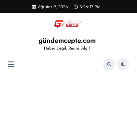
İçeriğe
Ağustos 9, 2026
3:26:17 PM
atla
gündemcepte.com
Haber Değil, Resmi Bilgi!