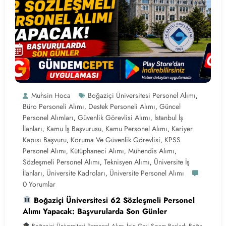
Muhsin Hoca
Boğaziçi Üniversitesi Personel Alımı
,
Büro Personeli Alımı
Destek Personeli Alımı
Güncel
,
,
Personel Alımları
Güvenlik Görevlisi Alımı
İstanbul İş
,
,
İlanları
Kamu İş Başvurusu
Kamu Personel Alımı
Kariyer
,
,
,
Kapısı Başvuru
Koruma Ve Güvenlik Görevlisi
KPSS
,
,
Personel Alımı
Kütüphaneci Alımı
Mühendis Alımı
,
,
,
Sözleşmeli Personel Alımı
Teknisyen Alımı
Üniversite İş
,
,
İlanları
Üniversite Kadroları
Üniversite Personel Alımı
,
,
0 Yorumlar
Boğaziçi Üniversitesi 62 Sözleşmeli Personel
Alımı Yapacak: Başvurularda Son Günler
Boğaziçi Üniversitesi Personel Alımı İçin Geri Sayım Başladı Boğa