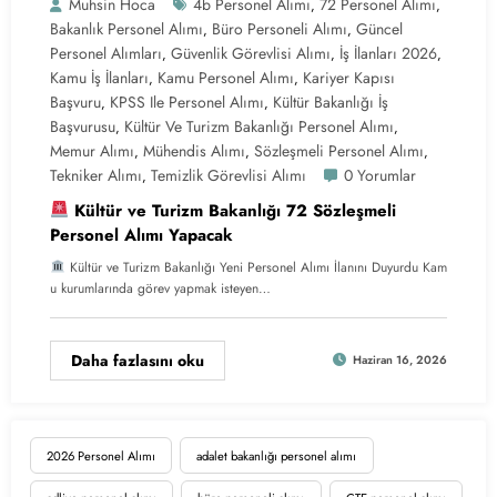
Muhsin Hoca
4b Personel Alımı
72 Personel Alımı
,
,
Bakanlık Personel Alımı
Büro Personeli Alımı
Güncel
,
,
Personel Alımları
Güvenlik Görevlisi Alımı
İş İlanları 2026
,
,
,
Kamu İş İlanları
Kamu Personel Alımı
Kariyer Kapısı
,
,
Başvuru
KPSS Ile Personel Alımı
Kültür Bakanlığı İş
,
,
Başvurusu
Kültür Ve Turizm Bakanlığı Personel Alımı
,
,
Memur Alımı
Mühendis Alımı
Sözleşmeli Personel Alımı
,
,
,
Tekniker Alımı
Temizlik Görevlisi Alımı
0 Yorumlar
,
Kültür ve Turizm Bakanlığı 72 Sözleşmeli
Personel Alımı Yapacak
Kültür ve Turizm Bakanlığı Yeni Personel Alımı İlanını Duyurdu Kam
u kurumlarında görev yapmak isteyen…
Daha fazlasını oku
Haziran 16, 2026
2026 Personel Alımı
adalet bakanlığı personel alımı