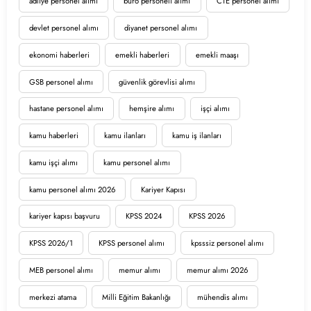
adliye personel alımı
büro personeli alımı
CTE personel alımı
devlet personel alımı
diyanet personel alımı
ekonomi haberleri
emekli haberleri
emekli maaşı
GSB personel alımı
güvenlik görevlisi alımı
hastane personel alımı
hemşire alımı
işçi alımı
kamu haberleri
kamu ilanları
kamu iş ilanları
kamu işçi alımı
kamu personel alımı
kamu personel alımı 2026
Kariyer Kapısı
kariyer kapısı başvuru
KPSS 2024
KPSS 2026
KPSS 2026/1
KPSS personel alımı
kpsssiz personel alımı
MEB personel alımı
memur alımı
memur alımı 2026
merkezi atama
Milli Eğitim Bakanlığı
mühendis alımı