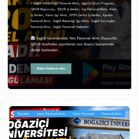
,
,
Il Sağlık Müdürlüğü Personel Alımı
Işgücü Uyum Programı
,
,
,
İŞKUR Başvurusu
İŞKUR Iş Ilanları
Iup Personel Alımı
Kamu
,
,
,
Iş Ilanları
Kamu Işçi Alımı
KPSS Şartsız Iş Ilanları
Kpsssiz
,
,
Personel Alımı
Sağlık Bakanlığı İşçi Alımı
Sağlık Kuruluşları
,
Personel Alımı
Sağlık Personeli Haberleri
Sağlık Kurumlarında Yeni Personel Alımı Duyuruldu
İŞKUR tarafından yayımlanan son duyuru kapsamında
devlet hastaneleri…
Daha fazlasını oku
Gündem
Kamu Personel Alımı
Kamu Personeli
Personel Alımı