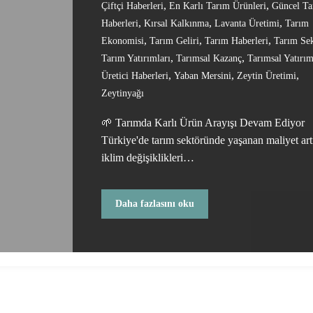
,
,
Çiftçi Haberleri
En Karlı Tarım Ürünleri
Güncel Ta
,
,
,
Haberleri
Kırsal Kalkınma
Lavanta Üretimi
Tarım
,
,
,
Ekonomisi
Tarım Geliri
Tarım Haberleri
Tarım Se
,
,
Tarım Yatırımları
Tarımsal Kazanç
Tarımsal Yatırı
,
,
,
Üretici Haberleri
Yaban Mersini
Zeytin Üretimi
Zeytinyağı
🌱 Tarımda Karlı Ürün Arayışı Devam Ediyor
Türkiye'de tarım sektöründe yaşanan maliyet artı
iklim değişiklikleri…
Daha fazlasını oku