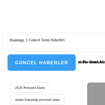
Başlangıç
Güncel Tarım Haberleri
ondan Geçti! İşte Düzenlemenin Detayları
tsız 2.133 Kamu Hastanesi Personel Alımı Başladı! İşte K
Eskişehir
GÜNCEL HABERLER
2026 Personel Alımı
adalet bakanlığı personel alımı